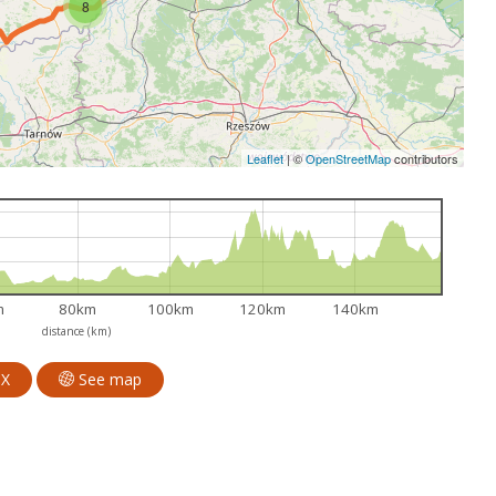
8
Leaflet
|
©
OpenStreetMap
contributors
m
80km
100km
120km
140km
distance (km)
PX
See map