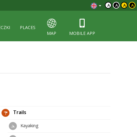
A
A
A
A
ECZKI
PLACES
MAP
MOBILE APP
Trails
Kayaking