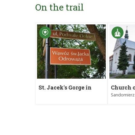
On the trail
St. Jacek's Gorge in
Church o
Sandomierz
Sandomi
Sandomierz