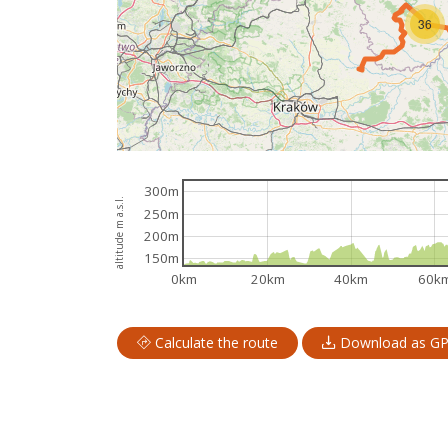
36
300m
altitude m a.s.l.
250m
200m
150m
0km
20km
40km
60k
Calculate the route
Download as G