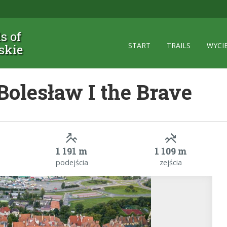
ls of
START
TRAILS
WYCI
skie
 Bolesław I the Brave
1 191 m
1 109 m
podejścia
zejścia