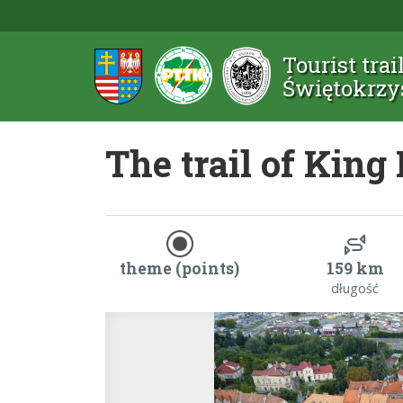
Tourist trai
Świętokrzy
The trail of King
theme (points)
159 km
długość