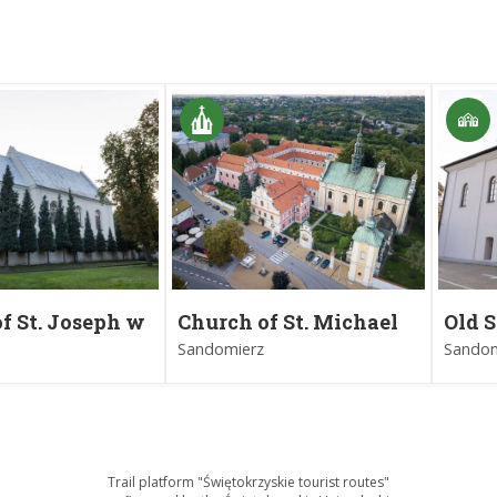
f St. Joseph w
Church of St. Michael
Old 
erzu
the Archangel in
Sand
Sandomierz
Sandom
Sandomierz
Trail platform "Świętokrzyskie tourist routes"