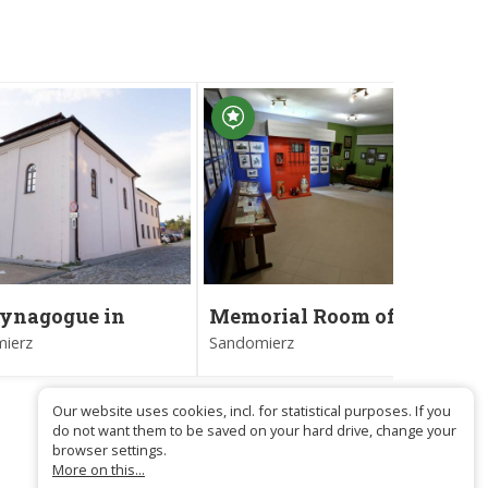
Synagogue in
Memorial Room of
T
omierz
Father Antoni Rewera
N
ierz
Sandomierz
Sa
Our website uses cookies, incl. for statistical purposes. If you
do not want them to be saved on your hard drive, change your
browser settings.
More on this...