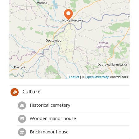
Leaflet
|
©
OpenStreetMap
contributors
Culture
Historical cemetery
Wooden manor house
Brick manor house