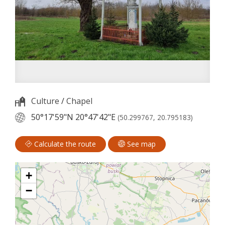
Culture
/
Chapel
50°17'59"N
20°47'42"E
(50.299767, 20.795183)
Calculate the route
See map
+
−