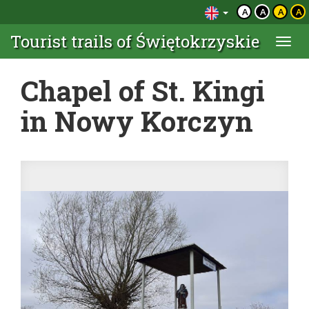
A
A
A
A
Tourist trails of Świętokrzyskie
Togg
navi
Chapel of St. Kingi
in Nowy Korczyn