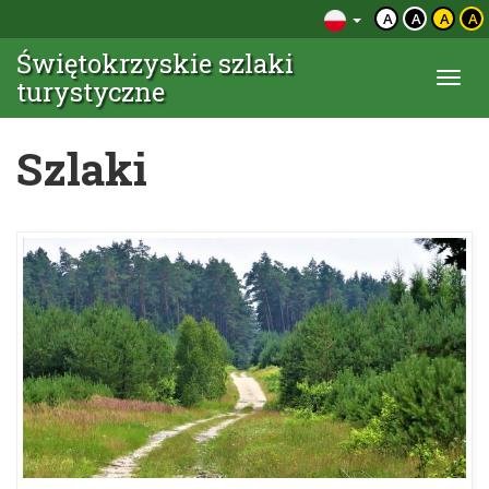
A
A
A
A
Świętokrzyskie szlaki
Togg
turystyczne
navi
Szlaki