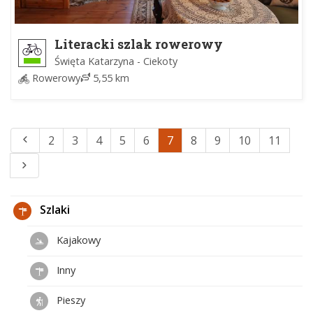
Literacki szlak rowerowy
Święta Katarzyna - Ciekoty
Rowerowy
5,55 km
2
3
4
5
6
7
8
9
10
11
Szlaki
Kajakowy
Inny
Pieszy