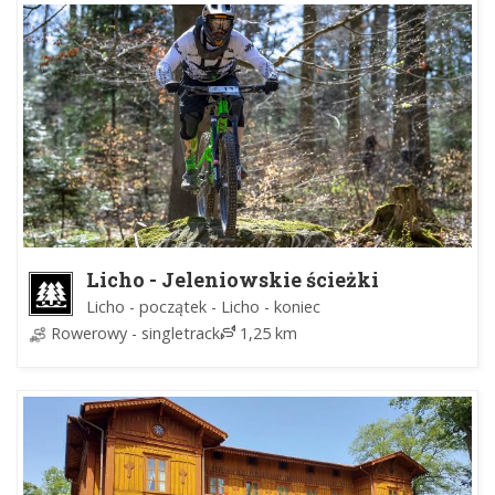
Licho - Jeleniowskie ścieżki
Licho - początek - Licho - koniec
Rowerowy - singletrack
1,25 km