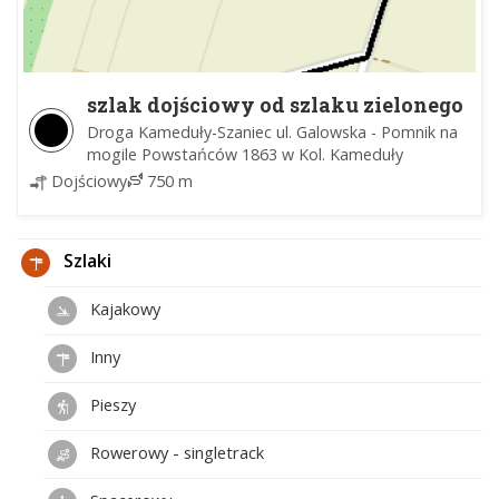
szlak dojściowy od szlaku zielonego
do pomnika na mogile Powstańców
Droga Kameduły-Szaniec ul. Galowska - Pomnik na
1863 w Kol. Kameduły
mogile Powstańców 1863 w Kol. Kameduły
Dojściowy
750 m
Szlaki
Kajakowy
Inny
Pieszy
Rowerowy - singletrack