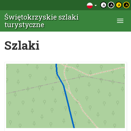
A
A
A
A
Świętokrzyskie szlaki
Togg
turystyczne
navi
Szlaki