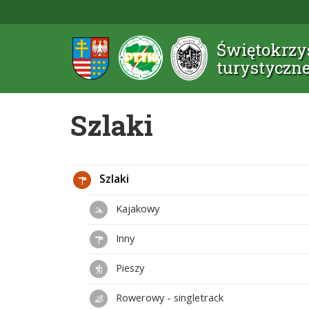
Świętokrzys
turystyczn
Szlaki
Szlaki
Kajakowy
Inny
Pieszy
Rowerowy - singletrack