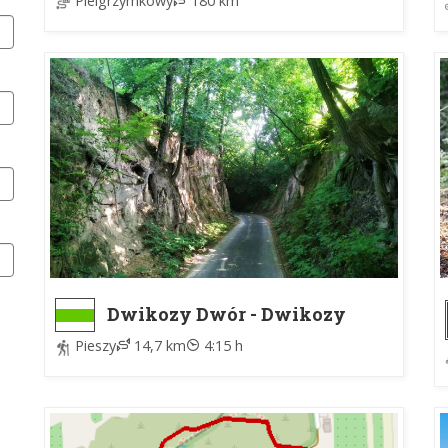
Pielgrzymkowy
180 km
Dwikozy Dwór - Dwikozy
Dwór
Pieszy
14,7 km
4:15 h