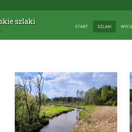
kie szlaki
START
SZLAKI
WYCI
e