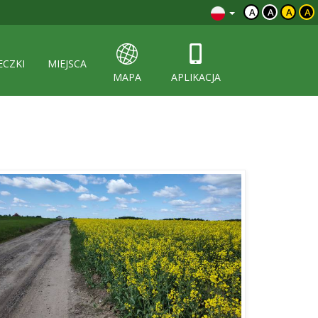
A
A
A
A
ECZKI
MIEJSCA
MAPA
APLIKACJA