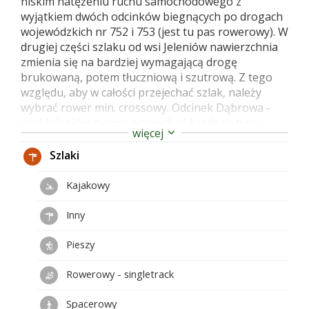
niskim natężeniu ruchu samochodowego z
wyjątkiem dwóch odcinków biegnących po drogach
wojewódzkich nr 752 i 753 (jest tu pas rowerowy). W
drugiej części szlaku od wsi Jeleniów nawierzchnia
zmienia się na bardziej wymagającą drogę
brukowaną, potem tłuczniową i szutrową. Z tego
względu, aby w całości przejechać szlak, należy
wybrać rower min. crossowy. Odcinek Dąbrowa -
wieś Jeleniów można przejechać każdego typu
więcej
rowerem (rekomendowany rower szosowy).
Wybierając się na trasę należy również wziąć pod
Szlaki
uwagę dość duże przewyższenia, które na całym
szlaku dochodzą do 1000m.
Kajakowy
Czerwony szlak rowerowy prowadzi przez serce
Inny
Gór Świętokrzyskich. Dojechać nim można do
jednych z najbardziej atrakcyjnych turystycznie
Pieszy
miejscowości regionu: Ciekot, Świętej Katarzyny,
Nowej Słupi zlokalizowanych u podnóża Łysogór i
Rowerowy - singletrack
Świętego Krzyża. Tu znajduje się Świętokrzyski
Park Narodowy. Ponadto trasa przecina Pasmo
Spacerowy