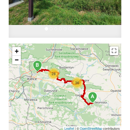
+
−
28
36
Leaflet
|
©
OpenStreetMap
contributors