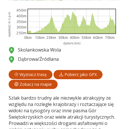
450m
wysokość m n.p.m.
400m
350m
300m
250m
0km
10km
20km
30km
40km
50km
60km
70km
dystans (km)
Skolankowska Wola
Dąbrowa/Źródlana
Wyznacz trasę
Pobierz jako GPX
Zobacz na mapie
Szlak bardzo trudny ale niezwykle atrakcyjny ze
względu na rozległe krajobrazy i roztaczające się
widoki na Łysogóry oraz inne pasma Gór
Świętokrzyskich oraz wiele atrakcji turystycznych.
Prowadzi w większości drogami asfaltowymi o