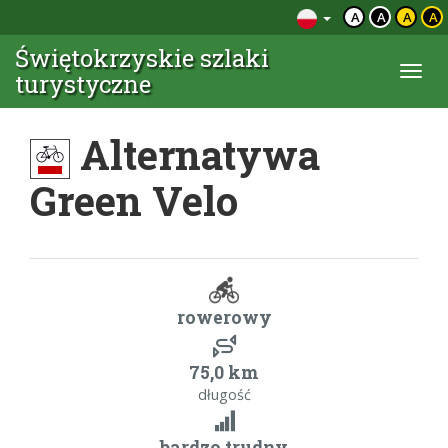
A
A
A
A
Świętokrzyskie szlaki
Togg
turystyczne
navi
Alternatywa
Green Velo
rowerowy
75,0 km
długość
bardzo trudny