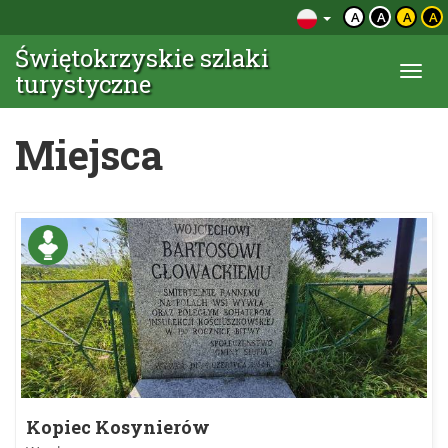
A
A
A
A
Świętokrzyskie szlaki
Togg
turystyczne
navi
Miejsca
Kopiec Kosynierów