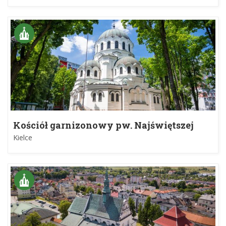
Kościół garnizonowy pw. Najświętszej
Maryi Panny Królowej Polski w Kielcach
Kielce