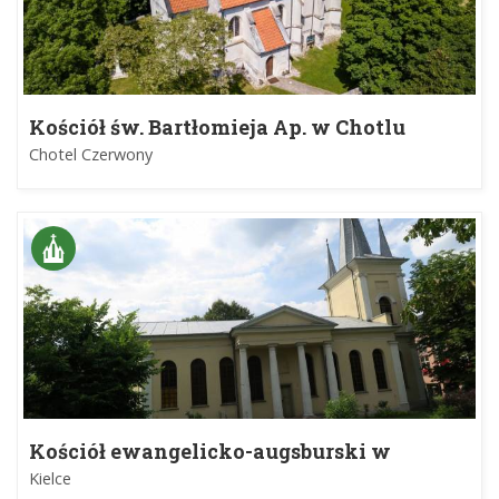
Kościół św. Bartłomieja Ap. w Chotlu
Czerwonym i kryształy gipsu
Chotel Czerwony
Kościół ewangelicko-augsburski w
Kielcach
Kielce