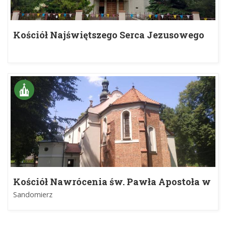
Kościół Najświętszego Serca Jezusowego
w Starachowicach
Kościół Nawrócenia św. Pawła Apostoła w
Sandomierzu
Sandomierz