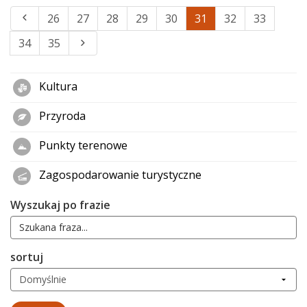
26
27
28
29
30
31
32
33
34
35
Kultura
Przyroda
Punkty terenowe
Zagospodarowanie turystyczne
Wyszukaj po frazie
sortuj