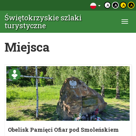
A
A
A
A
Świętokrzyskie szlaki
Togg
turystyczne
navi
Miejsca
Obelisk Pamięci Ofiar pod Smoleńskiem