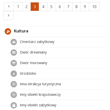
1
2
3
4
5
6
7
8
9
10
Kultura
Cmentarz zabytkowy
Dwór drewniany
Dwór murowany
Grodzisko
Inna atrakcja turystyczna
Inny obiekt krajoznawczy
Inny obiekt zabytkowy