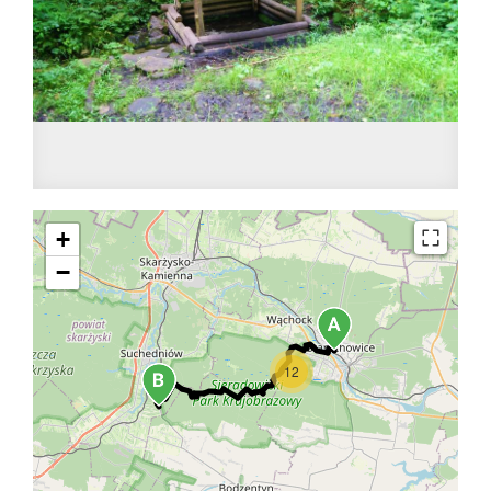
+
−
12