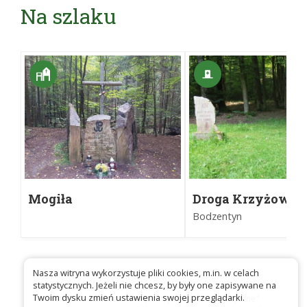
Na szlaku
Mogiła
Droga Krzyżowa 
"Warszawiaków" pod
Wykusie
Bodzentyn
Wykusem
Nasza witryna wykorzystuje pliki cookies, m.in. w celach
statystycznych. Jeżeli nie chcesz, by były one zapisywane na
Twoim dysku zmień ustawienia swojej przeglądarki.
Platforma szlakowa "Świętokrzyskie szlaki turystyczne"