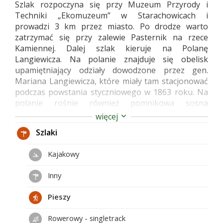
Szlak rozpoczyna się przy Muzeum Przyrody i
Techniki „Ekomuzeum” w Starachowicach i
prowadzi 3 km przez miasto. Po drodze warto
zatrzymać się przy zalewie Pasternik na rzece
Kamiennej. Dalej szlak kieruje na Polanę
Langiewicza. Na polanie znajduje się obelisk
upamiętniający odziały dowodzone przez gen.
Mariana Langiewicza, które miały tam stacjonować
podczas powstania styczniowego w 1863 roku. Na
polanie rośnie również pomnikowa sosna
pospolita.
więcej
Szlak czarny biegnie razem ze szlakiem niebieskim
Szlaki
na odcinku Polana Langiewicza – rezerwat „Wykus”,
ale omija polanę na „Wykusie”. W pobliżu „Wykusu”
Kajakowy
szlak pokrywa się również z Harcerską Drogą
Krzyżową. Na tym odcinku przechodzi przez
Inny
malownicze jary, wąwozy oraz zakola rzeki
Lubianki. Na trasie szlaku znajdują się groby
Pieszy
Żołnierzy AK: Tadeusza Lange ps. "Szyling" oraz
Mariana Cieśli ps. "Mietek".
Rowerowy - singletrack