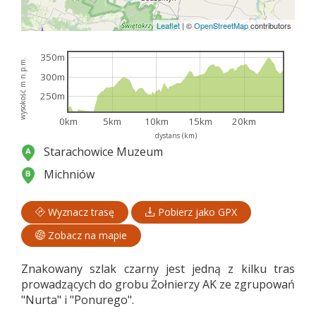
Leaflet
|
©
OpenStreetMap
contributors
350m
wysokość m n.p.m.
300m
250m
0km
5km
10km
15km
20km
dystans (km)
Starachowice Muzeum
Michniów
Wyznacz trasę
Pobierz jako GPX
Zobacz na mapie
Znakowany szlak czarny jest jedną z kilku tras
prowadzących do grobu Żołnierzy AK ze zgrupowań
"Nurta" i "Ponurego".