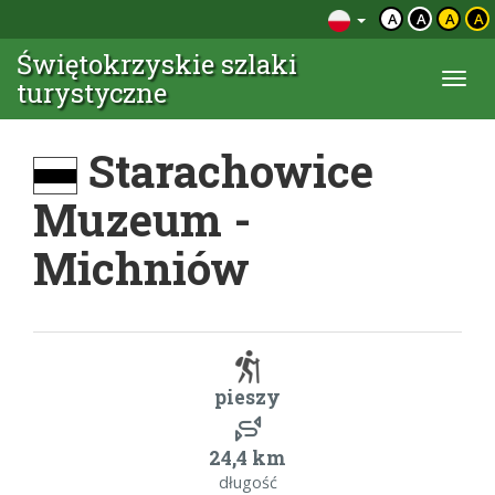
A
A
A
A
Świętokrzyskie szlaki
Togg
turystyczne
navi
Starachowice
Muzeum -
Michniów
pieszy
24,4 km
długość