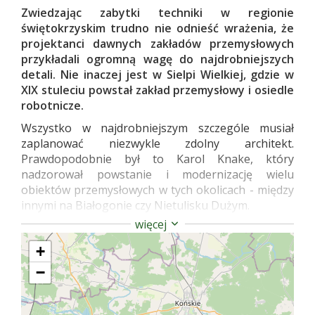
Zwiedzając zabytki techniki w regionie
świętokrzyskim trudno nie odnieść wrażenia, że
projektanci dawnych zakładów przemysłowych
przykładali ogromną wagę do najdrobniejszych
detali. Nie inaczej jest w Sielpi Wielkiej, gdzie w
XIX stuleciu powstał zakład przemysłowy i osiedle
robotnicze.
Wszystko w najdrobniejszym szczególe musiał
zaplanować niezwykle zdolny architekt.
Prawdopodobnie był to Karol Knake, który
nadzorował powstanie i modernizację wielu
obiektów przemysłowych w tych okolicach - między
innymi na Białogonie czy Nietulisku Dużym.
więcej
W Sielpi umiejscowiono pudlingarnię, czyli swoistą
oczyszczalnię surówki hutniczej z niepotrzebnej
+
domieszki węgla i innych pierwiastków. Dopiero
−
przygotowany w specjalnym piecu pudlarskim
półprodukt był walcowany lub trafiał pod ogromny
młot o masie 3,5 tony, który uderzał aż 30 razy na