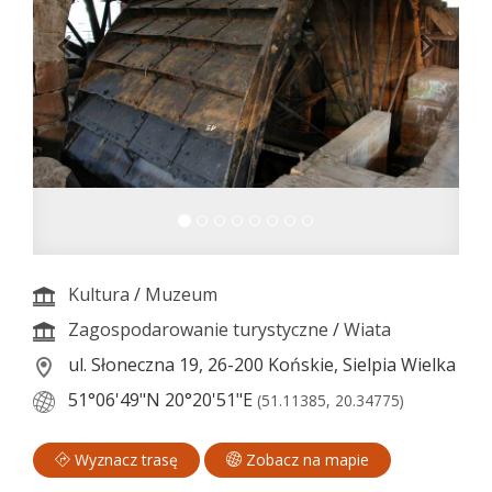
Kultura
/
Muzeum
Zagospodarowanie turystyczne
/
Wiata
ul. Słoneczna 19, 26-200 Końskie, Sielpia Wielka
51°06'49"N
20°20'51"E
(51.11385, 20.34775)
Wyznacz trasę
Zobacz na mapie