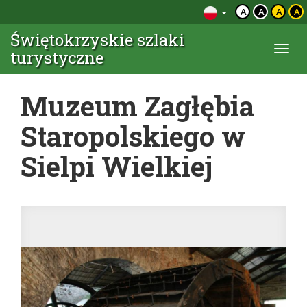
A
A
A
A
Świętokrzyskie szlaki
Togg
turystyczne
navi
Muzeum Zagłębia
Staropolskiego w
Sielpi Wielkiej