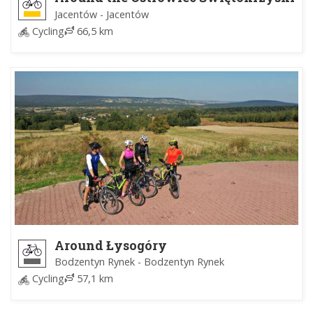
named after Stefana Kurpiowskiego
Jacentów - Jacentów
Cycling
66,5 km
Around Łysogóry
Bodzentyn Rynek - Bodzentyn Rynek
Cycling
57,1 km