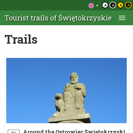
A
A
A
A
Tourist trails of Świętokrzyskie
Togg
navi
Trails
Around the Ostrowiec Świętokrzyski