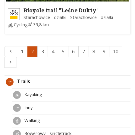
Bicycle trail "Leśne Dukty"
Starachowice - działki - Starachowice - działki
Cycling
39,8 km
1
2
3
4
5
6
7
8
9
10
Trails
Kayaking
Inny
Walking
Rowerowy - singletrack