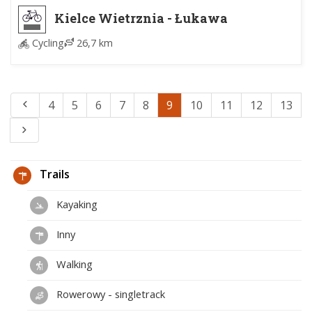
Kielce Wietrznia - Łukawa
Cycling
26,7 km
4
5
6
7
8
9
10
11
12
13
Trails
Kayaking
Inny
Walking
Rowerowy - singletrack