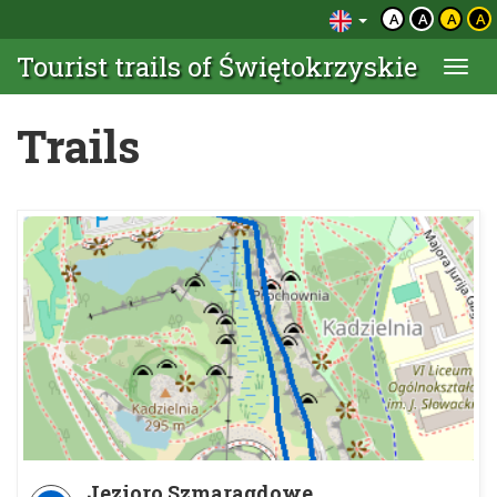
A
A
A
A
Tourist trails of Świętokrzyskie
Togg
navi
Trails
Jezioro Szmaragdowe