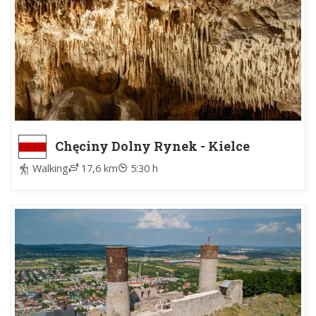
Chęciny Dolny Rynek - Kielce
Karczówka
Walking
17,6 km
5:30 h