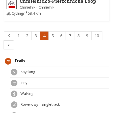
Chmielnicko-Pierzchnicka Loop
Chmielnik - Chmielnik
Cycling
58,4 km
1
2
3
4
5
6
7
8
9
10
Trails
Kayaking
Inny
Walking
Rowerowy - singletrack