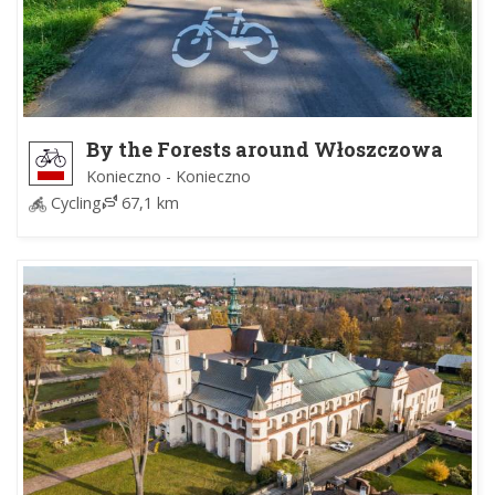
By the Forests around Włoszczowa
Konieczno - Konieczno
Cycling
67,1 km