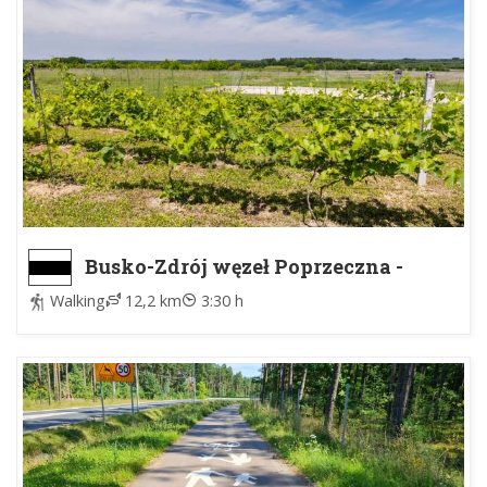
Busko-Zdrój węzeł Poprzeczna -
Widuchowa Maśliniec
Walking
12,2 km
3:30 h