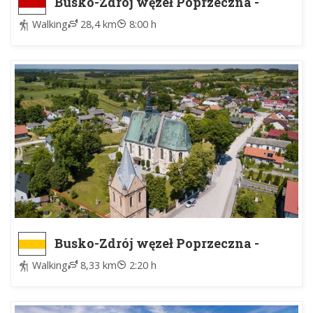
Busko-Zdrój węzeł Poprzeczna -
Solec-Zdrój kościół
Walking
28,4 km
8:00 h
Busko-Zdrój węzeł Poprzeczna -
Szaniec węzeł
Walking
8,33 km
2:20 h