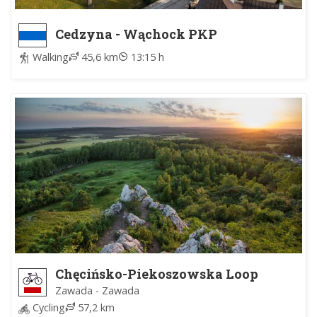
Cedzyna - Wąchock PKP
Walking
45,6 km
13:15 h
Chęcińsko-Piekoszowska Loop
Chęciny - Chęciny
Zawada - Zawada
Cycling
57,2 km