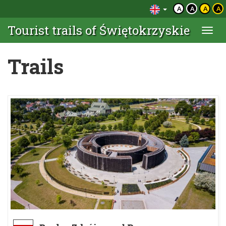
A
A
A
A
Tourist trails of Świętokrzyskie
Togg
navi
Trails