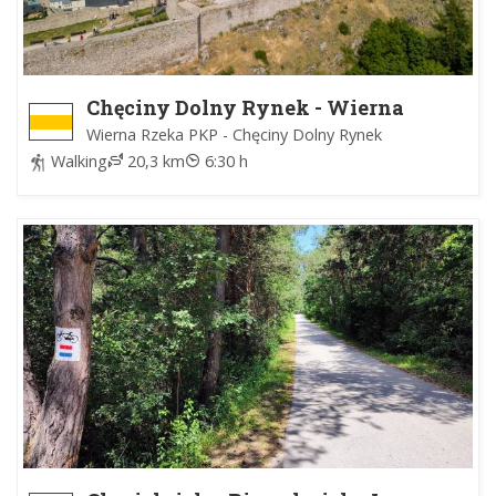
Chęciny Dolny Rynek - Wierna
Rzeka PKP
Wierna Rzeka PKP - Chęciny Dolny Rynek
Walking
20,3 km
6:30 h