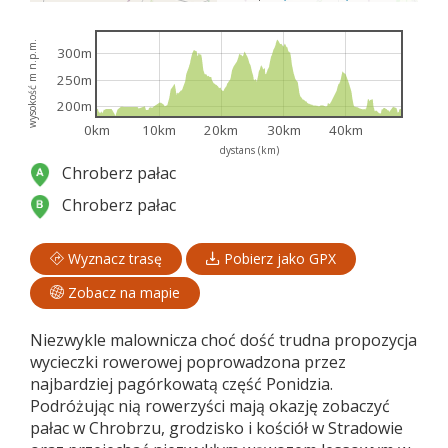
wysokość m n.p.m.
300m
250m
200m
0km
10km
20km
30km
40km
dystans (km)
Chroberz pałac
Chroberz pałac
Wyznacz trasę
Pobierz jako GPX
Zobacz na mapie
Niezwykle malownicza choć dość trudna propozycja
wycieczki rowerowej poprowadzona przez
najbardziej pagórkowatą część Ponidzia.
Podróżując nią rowerzyści mają okazję zobaczyć
pałac w Chrobrzu, grodzisko i kościół w Stradowie