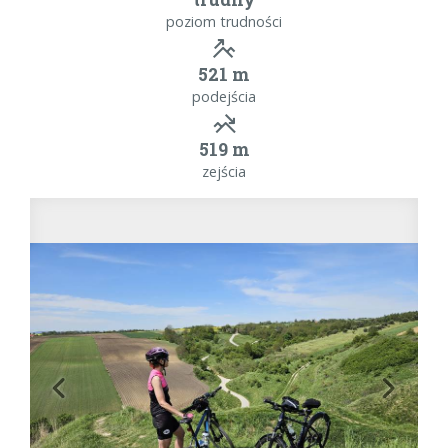
poziom trudności
521 m
podejścia
519 m
zejścia