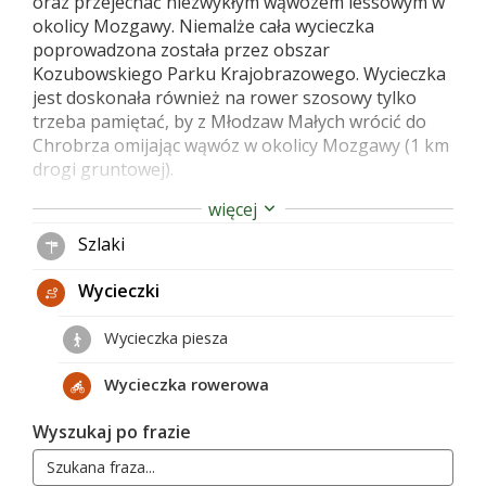
oraz przejechać niezwykłym wąwozem lessowym w
okolicy Mozgawy. Niemalże cała wycieczka
poprowadzona została przez obszar
Kozubowskiego Parku Krajobrazowego. Wycieczka
jest doskonała również na rower szosowy tylko
trzeba pamiętać, by z Młodzaw Małych wrócić do
Chrobrza omijając wąwóz w okolicy Mozgawy (1 km
drogi gruntowej).
więcej
Przebieg trasy
Szlaki
Chroberz (0,0 km) – Złota (7,7 km) – Pełczyska (12,8
Wycieczki
km) – Wola Chroberska (20,4 km) – Stradów (25 km)
– Byczów (37 km) – Młodzawy Małe (44 km) –
Wycieczka piesza
Chroberz (49,5 km)
Wycieczka rowerowa
Dojazd i początek trasy
Wyszukaj po frazie
Początek i koniec wycieczki znajduje się w pobliżu
pałacu w Chrobrzu. Tuż przed szlabanem na drodze