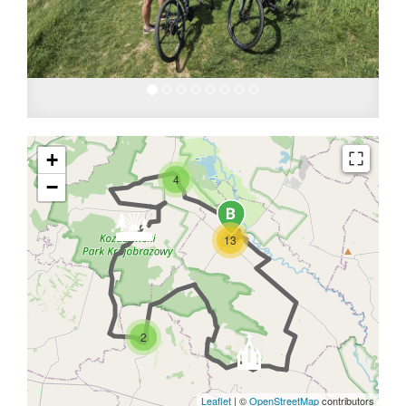
+
4
−
13
2
Leaflet
|
©
OpenStreetMap
contributors