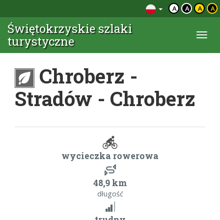
A
A
A
A
Świętokrzyskie szlaki
Togg
turystyczne
navi
Chroberz -
Stradów - Chroberz
wycieczka rowerowa
48,9 km
długość
trudny