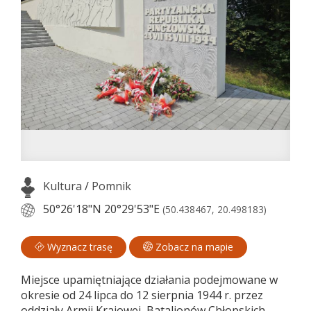
Kultura
/
Pomnik
50°26'18"N
20°29'53"E
(50.438467, 20.498183)
Wyznacz trasę
Zobacz na mapie
Miejsce upamiętniające działania podejmowane w
okresie od 24 lipca do 12 sierpnia 1944 r. przez
oddziały Armii Krajowej, Batalionów Chłopskich