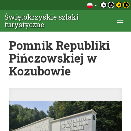
A
A
A
A
Świętokrzyskie szlaki
Togg
turystyczne
navi
Pomnik Republiki
Pińczowskiej w
Kozubowie