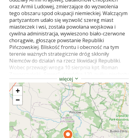
oraz Armii Ludowej, zmierzające do wyzwolenia
tego obszaru spod okupacji niemieckiej. Walczącym
partyzantom udało się wyzwolić szereg miast
miasteczek i wsi, została powołana wojskowa i
cywilna administracja, wywieszono biało-czerwone
chorągwie, głoszące powstanie Republiki
Pińczowskiej. Bliskość frontu i obecność na tym
terenie ważnych strategicznie dróg skłoniły
Niemców do działań na rzecz likwidacji Republiki.
Wobec przewagi wroga 10 sierpnia kpt. Roman
Zawarczyński „Sewer”, dowódca 120. pułku piechoty
więcej
AK, wydał swym żołnierzom rozkaz powrotu do
konspiracji. Ostatni oddział został zdemobilizowany
+
dwa dni później – 12 sierpnia, który został uznany
−
za kres Republiki Pińczowskiej.