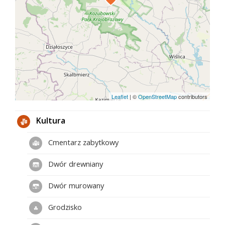
Leaflet
|
©
OpenStreetMap
contributors
Kultura
Cmentarz zabytkowy
Dwór drewniany
Dwór murowany
Grodzisko