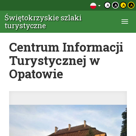
A
A
A
A
Świętokrzyskie szlaki
Togg
turystyczne
navi
Centrum Informacji
Turystycznej w
Opatowie