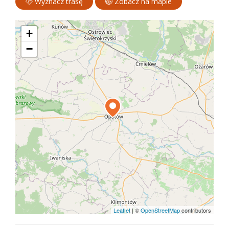
Wyznacz trasę
Zobacz na mapie
+
−
Leaflet
|
©
OpenStreetMap
contributors