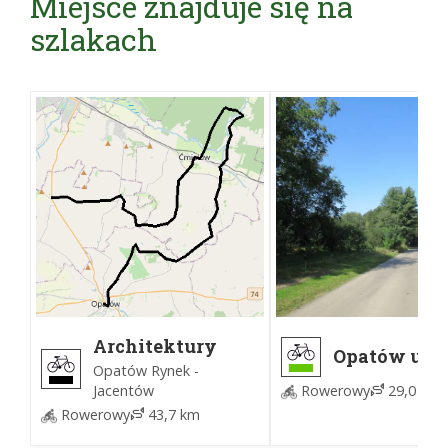
Miejsce znajduje się na
szlakach
Architektury
Opatów ul.
Obronnej
Opatów Rynek -
Sempołowski
Jacentów
Rowerowy
29,0 km
Opatów Cen
Kultury
Rowerowy
43,7 km