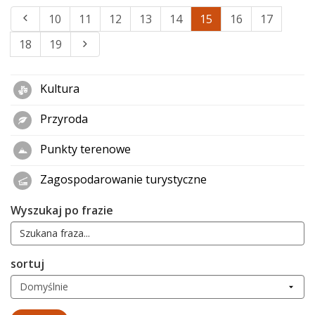
10
11
12
13
14
15
16
17
18
19
Kultura
Przyroda
Punkty terenowe
Zagospodarowanie turystyczne
Wyszukaj po frazie
sortuj