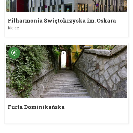
Filharmonia Świętokrzyska im. Oskara
Kolberga Międzynarodowe Centrum
Kielce
Kultur w Kielcach
Furta Dominikańska