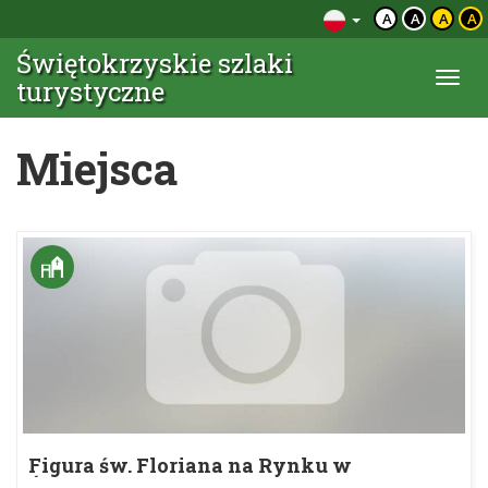
A
A
A
A
Świętokrzyskie szlaki
Togg
turystyczne
navi
Miejsca
Figura św. Floriana na Rynku w
Ćmielowie