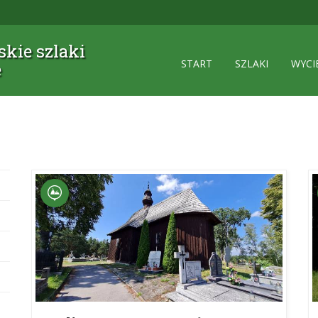
kie szlaki
START
SZLAKI
WYCI
e