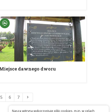
Miejsce dawnego dworu
Gombrowiczów w Przybysławicach
5
6
7
Nasza witryna wykorzystuje pliki cookies, m.in. w celach