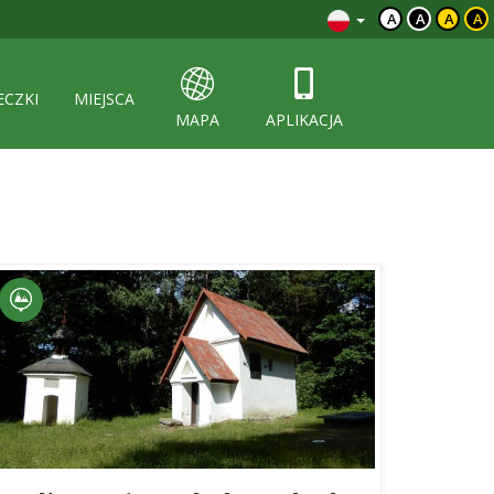
A
A
A
A
ECZKI
MIEJSCA
MAPA
APLIKACJA