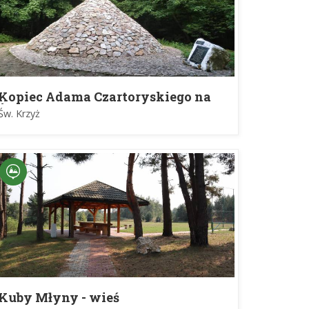
Kopiec Adama Czartoryskiego na
Św. Krzyżu
Św. Krzyż
Kuby Młyny - wieś