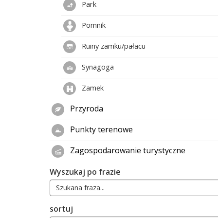
Park
Pomnik
Ruiny zamku/pałacu
Synagoga
Zamek
Przyroda
Punkty terenowe
Zagospodarowanie turystyczne
Wyszukaj po frazie
sortuj