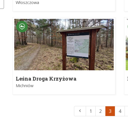
Włoszczowa
Leśna Droga Krzyżowa
Michniów
1
2
3
4