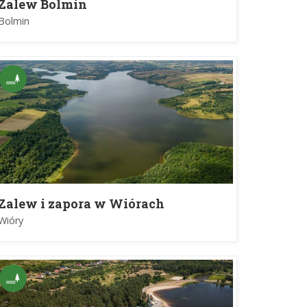
Zalew Bolmin
Bolmin
Zalew i zapora w Wiórach
Wióry