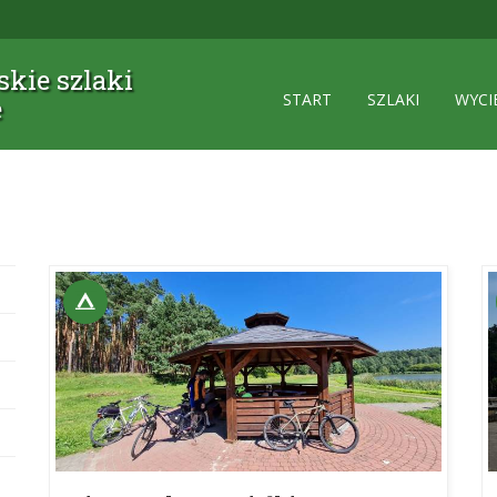
kie szlaki
START
SZLAKI
WYCI
e