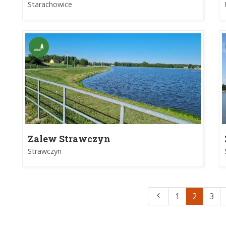
Starachowicach
Starachowice
Zalew Strawczyn
Strawczyn
1
2
3