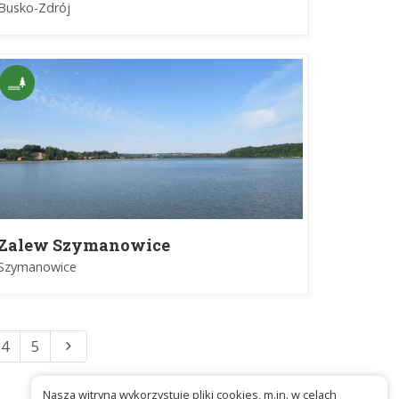
Busko-Zdrój
Zalew Szymanowice
Szymanowice
4
5
Nasza witryna wykorzystuje pliki cookies, m.in. w celach