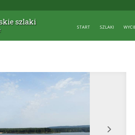
kie szlaki
START
SZLAKI
WYCI
e