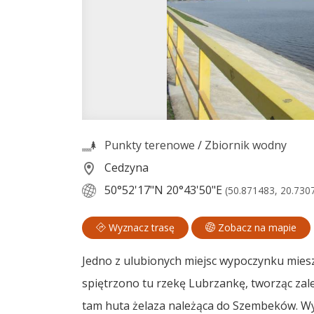
Punkty terenowe
/
Zbiornik wodny
Cedzyna
50°52'17"N
20°43'50"E
(50.871483, 20.730
Wyznacz trasę
Zobacz na mapie
Jedno z ulubionych miejsc wypoczynku mieszk
spiętrzono tu rzekę Lubrzankę, tworząc zale
tam huta żelaza należąca do Szembeków. W