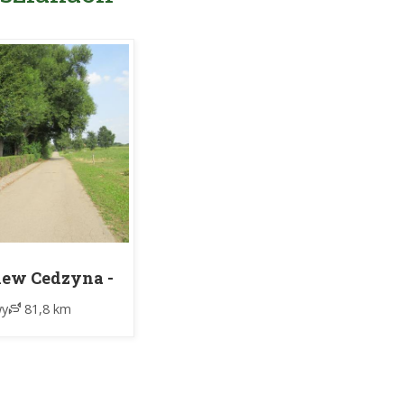
lew Cedzyna -
atów Rynek
y
81,8 km