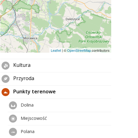
Leaflet
|
©
OpenStreetMap
contributors
Kultura
Przyroda
Punkty terenowe
Dolina
Miejscowość
Polana