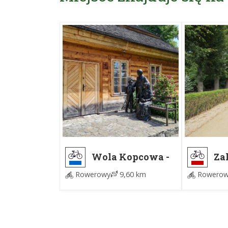
Wola Kopcowa -
Za
Ciekoty
Op
Rowerowy
9,60 km
Rowerow