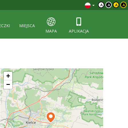
A
A
A
A
ECZKI
MIEJSCA
MAPA
APLIKACJA
+
−