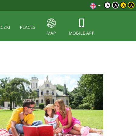
A
A
A
A
ECZKI
PLACES
MAP
MOBILE APP