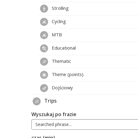
Strolling
Cycling
MTB
Educational
Thematic
Theme (points)
Dojściowy
Trips
Wyszukaj po frazie
czas (min)