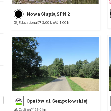
Nowa Słupia ŚPN 2 -
Trzecianka ŚPN
Educational
3,00 km
1:00 h
Opatów ul. Sempołowskiej -
Opatów Centrum Kultury
Cycling
29,0 km