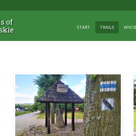
ls of
START
TRAILS
WYCI
skie