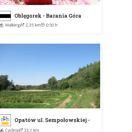
Oblęgorek - Barania Góra
Walking
2,35 km
0:50 h
Opatów ul. Sempołowskiej -
Sandomierz "U Kazika"
Cycling
33,1 km