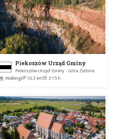
Piekoszów Urząd Gminy
(Commmune Office) - Góra
Piekoszów Urząd Gminy - Góra Zielona
Zielona im. Tomasza
Walking
10,3 km
3:15 h
Wągrowskiego