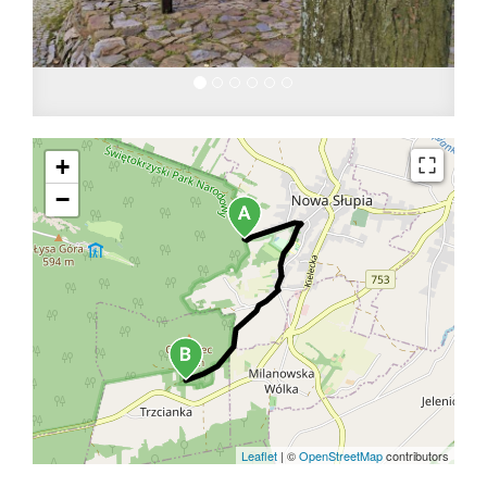
+
−
Leaflet
|
©
OpenStreetMap
contributors