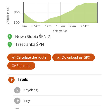
altitude m a.s.l.
350m
300m
0km
0.5km
1km
1.5km
2km
2.5km
distance (km)
Nowa Słupia ŚPN 2
Trzecianka ŚPN
Calculate the route
Download as GPX
See map
Trails
Kayaking
Inny