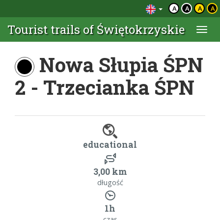
A
A
A
A
Tourist trails of Świętokrzyskie
Togg
navi
Nowa Słupia ŚPN
2 - Trzecianka ŚPN
educational
3,00 km
długość
1h
czas