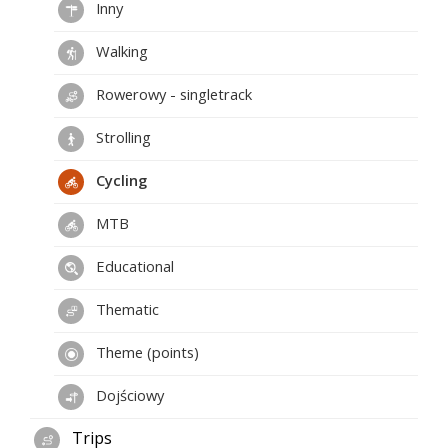
Inny
Walking
Rowerowy - singletrack
Strolling
Cycling
MTB
Educational
Thematic
Theme (points)
Dojściowy
Trips