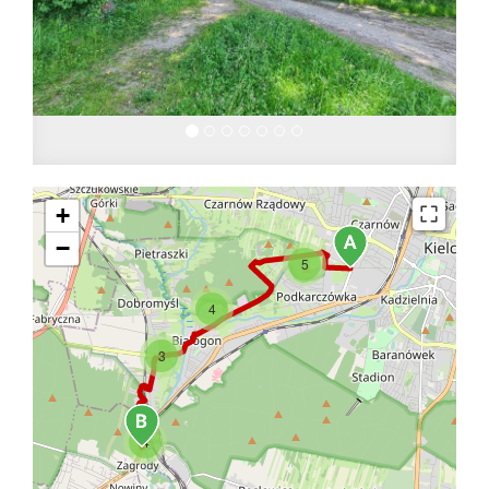
+
−
5
4
3
4