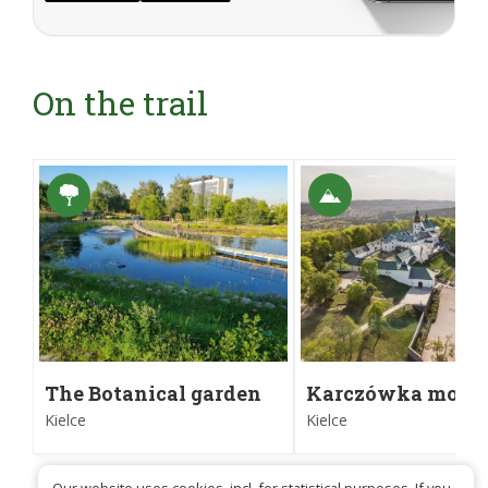
On the trail
The Botanical garden
Karczówka moun
in Kielce
(336 m above sea l
Kielce
Kielce