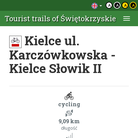
A
A
A
A
Tourist trails of Świętokrzyskie
Togg
navi
Kielce ul.
Karczówkowska -
Kielce Słowik II
cycling
9,09 km
długość