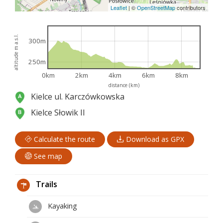
Leaflet
|
©
OpenStreetMap
contributors
altitude m a.s.l.
300m
250m
0km
2km
4km
6km
8km
distance (km)
Kielce ul. Karczówkowska
Kielce Słowik II
Calculate the route
Download as GPX
See map
Trails
Kayaking