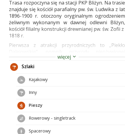
Trasa rozpoczyna się na stacji PKP Bliżyn. Na trasie
znajduje się kościół parafialny pw. św. Ludwika z lat
1896-1900 r. otoczony oryginalnym ogrodzeniem
żeliwnym wykonanym w dawnej odlewni Bliżyn,
kościół filialny konstrukcji drewnianej pw. św. Zofii z
1818 r.
Pierwsza z atrakcji przyrodniczych to „Piekło
Dalejowskie”, pomnik przyrody nieożywionej
więcej
tworzący kilka grup skalnych piaskowca
dolnotriasowego o szerokości ok. 30 m, długości
Szlaki
130 m i wysokości od 1 do 4 m. Pomiędzy skałami
wykształciły się przejścia wyglądające jak korytarze
Kajakowy
stworzone przez człowieka. Ciekawym miejscem jest
„Brama Piekielna”, czyli kolejny pomnik przyrody
Inny
nieożywionej tworzony przez bloki piaskowca
triasowego ułożone w formie bramy skalnej o
Pieszy
długości ok. 3 m i wysokości 1,5-2,5 m.
Rowerowy - singletrack
Pierwszym z rezerwatów na trasie szlaku jest
„Dalejów”– rezerwat leśny utworzony w 1978 r. na
Spacerowy
powierzchni 87,58 ha w celu ochrony naturalnego