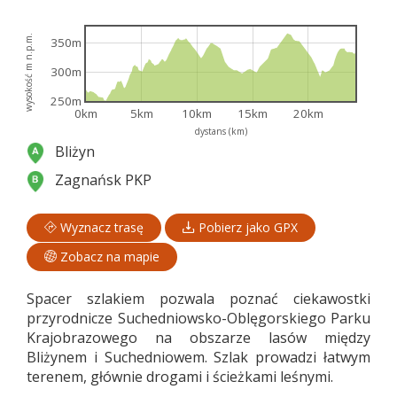
wysokość m n.p.m.
350m
300m
250m
0km
5km
10km
15km
20km
dystans (km)
Bliżyn
Zagnańsk PKP
Wyznacz trasę
Pobierz jako GPX
Zobacz na mapie
Spacer szlakiem pozwala poznać ciekawostki
przyrodnicze Suchedniowsko-Oblęgorskiego Parku
Krajobrazowego na obszarze lasów między
Bliżynem i Suchedniowem. Szlak prowadzi łatwym
terenem, głównie drogami i ścieżkami leśnymi.