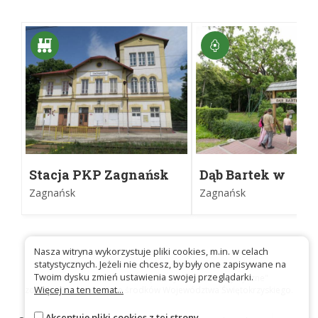
Stacja PKP Bliżyn – Skałki „Piekło Dalejowskie” 4,5
km – Brama Piekielna 6,1 km – Rezerwat „Dalejów”
7,7 km – Rezerwat „Świnia Góra” 11 km –
Leśniczówka Świnia Góra 12,5 km – Pomnik
przyrody „Dąb Bartek” 22,2 km – Stacja PKP
Zagnańsk 24,3 km
Zarządca szlaku
Oddział Miejski PTTK w Skarżysku-Kamiennej
ul. Słowackiego 25
26-110 Skarżysko-Kamienna
Stacja PKP Zagnańsk
Dąb Bartek w
www.pttkskarzysko.pl
Zagnańsku
Zagnańsk
Zagnańsk
ompttkskar@op.pl
Nasza witryna wykorzystuje pliki cookies, m.in. w celach
statystycznych. Jeżeli nie chcesz, by były one zapisywane na
Twoim dysku zmień ustawienia swojej przeglądarki.
Platforma szlakowa "Świętokrzyskie szlaki turystyczne"
Więcej na ten temat...
została sfinansowana ze środków Województwa Świętokrzyskiego.
Akceptuję pliki cookies z tej strony