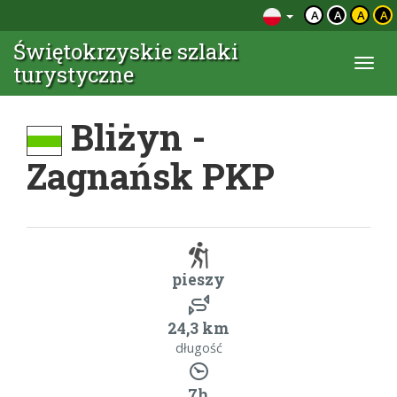
A
A
A
A
Świętokrzyskie szlaki
Togg
turystyczne
navi
Bliżyn -
Zagnańsk PKP
pieszy
24,3 km
długość
7h