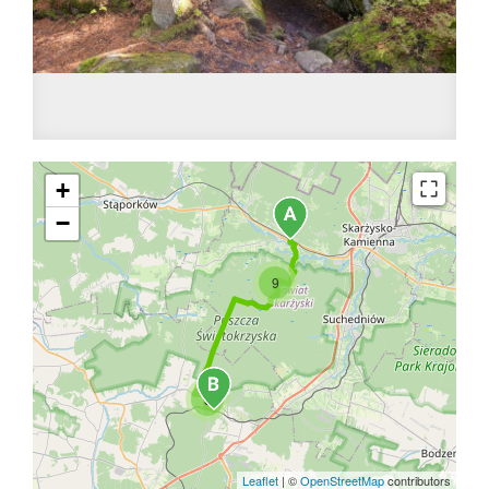
+
−
9
3
Leaflet
|
©
OpenStreetMap
contributors