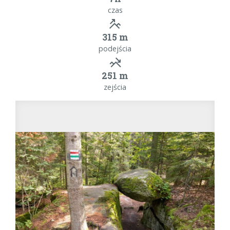
czas
315 m
podejścia
251 m
zejścia