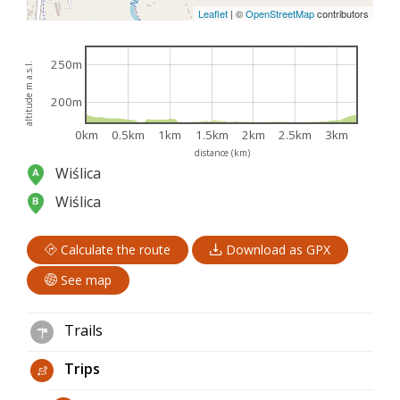
Leaflet
|
©
OpenStreetMap
contributors
250m
altitude m a.s.l.
200m
0km
0.5km
1km
1.5km
2km
2.5km
3km
distance (km)
Wiślica
Wiślica
Calculate the route
Download as GPX
See map
Trails
Trips