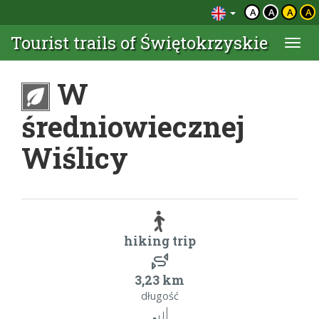
A
A
A
A
Tourist trails of Świętokrzyskie
Togg
navi
W
średniowiecznej
Wiślicy
hiking trip
3,23 km
długość