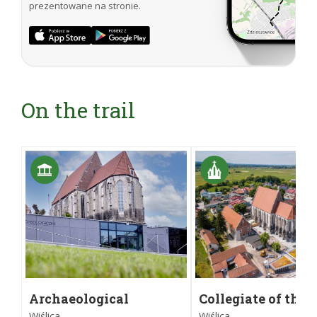
prezentowane na stronie.
On the trail
Archaeological
Collegiate of the 
Museum in Wiślica
of the Blessed Vir
Wiślica
Wiślica