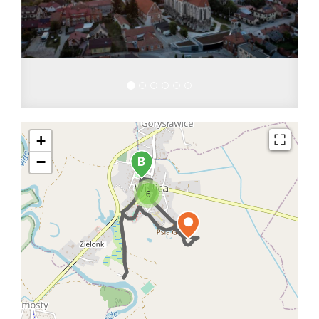
+
−
6