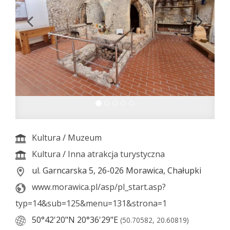
Kultura
/
Muzeum
Kultura
/
Inna atrakcja turystyczna
ul. Garncarska 5, 26-026 Morawica, Chałupki
www.morawica.pl/asp/pl_start.asp?
typ=14&sub=125&menu=131&strona=1
50°42'20"N
20°36'29"E
(50.70582, 20.60819)