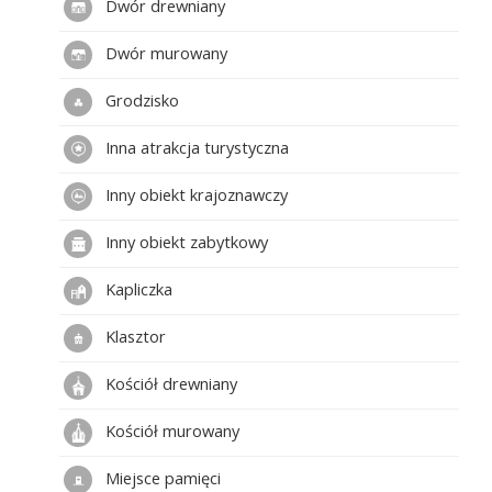
Dwór drewniany
folklorystycznej, której głównym tematem jest
właśnie garncarstwo. Spotkasz tu rzemieślników
Dwór murowany
nie tylko z regionu świętokrzyskiego, ale i z całej
Polski. To także doskonała okazja, by zakupić
Grodzisko
wyroby z gliny wykonane przez najlepszych
twórców ludowych.
Inna atrakcja turystyczna
Inny obiekt krajoznawczy
Inny obiekt zabytkowy
Kapliczka
Klasztor
Kościół drewniany
Kościół murowany
Miejsce pamięci