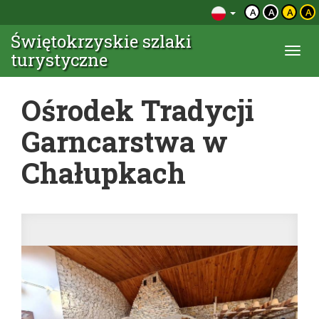
A
A
A
A
Świętokrzyskie szlaki
Togg
turystyczne
navi
Ośrodek Tradycji
Garncarstwa w
Chałupkach