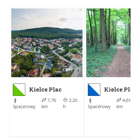
Kielce Plac
Kielce Plac
Artystów - Kielce
Artystów - 
7,76
2:20
4,61
Bukówka MPK
Stadion
Spacerowy
km
h
Spacerowy
km