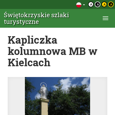
A
A
A
A
Świętokrzyskie szlaki
Togg
turystyczne
navi
Kapliczka
kolumnowa MB w
Kielcach