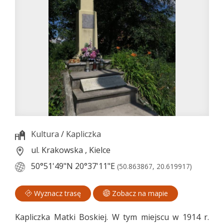
Kultura
/
Kapliczka
ul. Krakowska , Kielce
50°51'49"N
20°37'11"E
(50.863867, 20.619917)
Wyznacz trasę
Zobacz na mapie
Kapliczka Matki Boskiej. W tym miejscu w 1914 r.