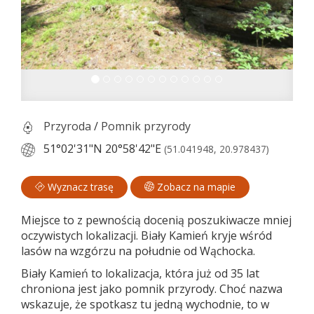
Przyroda
/
Pomnik przyrody
51°02'31"N
20°58'42"E
(51.041948, 20.978437)
Wyznacz trasę
Zobacz na mapie
Miejsce to z pewnością docenią poszukiwacze mniej
oczywistych lokalizacji. Biały Kamień kryje wśród
lasów na wzgórzu na południe od Wąchocka.
Biały Kamień to lokalizacja, która już od 35 lat
chroniona jest jako pomnik przyrody. Choć nazwa
wskazuje, że spotkasz tu jedną wychodnie, to w