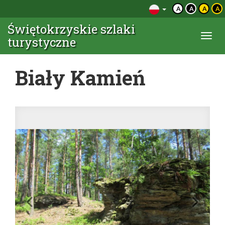
A
A
A
A
Świętokrzyskie szlaki
Togg
turystyczne
navi
Biały Kamień