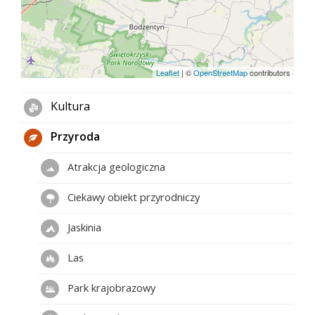
Leaflet
|
©
OpenStreetMap
contributors
Kultura
Przyroda
Atrakcja geologiczna
Ciekawy obiekt przyrodniczy
Jaskinia
Las
Park krajobrazowy