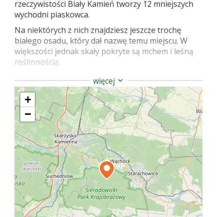
rzeczywistości Biały Kamień tworzy 12 mniejszych
wychodni piaskowca.
Na niektórych z nich znajdziesz jeszcze trochę
białego osadu, który dał nazwę temu miejscu. W
większości jednak skały pokryte są mchem i leśną
roślinnością.
Wysokość wychodni waha się od 1 do 2,5 metra.
więcej
Tworzą wiele fantazyjnych kształtów, które przez
ekspertów nazywane są progami, kazalnicami czy
+
okapami. Wiele z nich posiada spękania, szczeliny i
−
nisze.