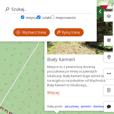
miejsca
szlaki
miejscowości
Wyznacz trasę
Rysuj trasę
Biały Kamień
Miejsce to z pewnością docenią
poszukiwacze mniej oczywistych
lokalizacji. Biały Kamień kryje wśród lasów
na wzgórzu na południe od Wąchocka.
Biały Kamień to lokalizacja,...
Więcej
Dodaj punkt:
początkowy
pośredni
docelowy