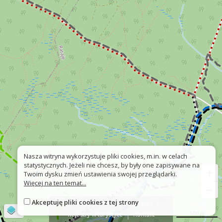
Nasza witryna wykorzystuje pliki cookies, m.in. w celach
statystycznych. Jeżeli nie chcesz, by były one zapisywane na
+
Twoim dysku zmień ustawienia swojej przeglądarki.
Więcej na ten temat...
−
Akceptuję pliki cookies z tej strony
O platformie
Znak nie tak?
©
OpenStreetMap
contributors
500 m
Rejestry w turystyce
Kontakt