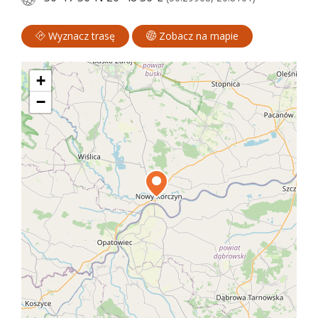
Wyznacz trasę
Zobacz na mapie
+
−