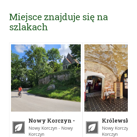
Miejsce znajduje się na
szlakach
Nowy Korczyn -
Królewskie
Wiślica - Solec-
miasto Now
Nowy Korczyn - Nowy
Nowy Korczyn - 
Zdrój - Nowy
Korczyn
Korczyn
Korczyn