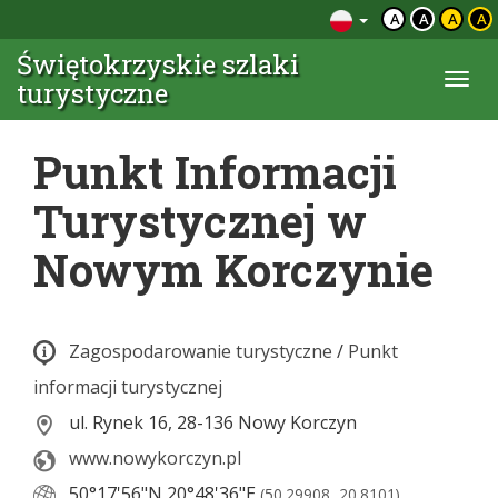
A
A
A
A
Świętokrzyskie szlaki
Togg
turystyczne
navi
Punkt Informacji
Turystycznej w
Nowym Korczynie
Zagospodarowanie turystyczne
/
Punkt
informacji turystycznej
ul. Rynek 16, 28-136 Nowy Korczyn
www.nowykorczyn.pl
50°17'56"N
20°48'36"E
(50.29908, 20.8101)