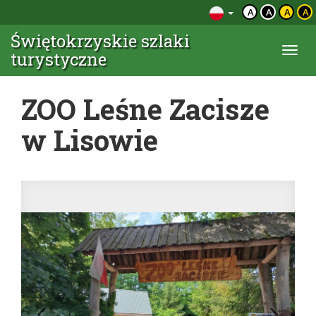
A
A
A
A
Świętokrzyskie szlaki
Togg
turystyczne
navi
ZOO Leśne Zacisze
w Lisowie