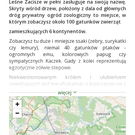
Leśne Zacisze w pełni zasługuje na swoją nazwę.
Skryty wśród drzew, położony z dala od głównych
dróg prywatny ogród zoologiczny to miejsce, w
którym zobaczysz około 100 gatunków zwierząt
zamieszkujących 6 kontynentów.
Zobaczysz tu duże i mniejsze ssaki (zebry, surykatki
czy lemury), niemal 40 gatunków ptaków -
ogromnych emu, kolorowych papug czy
sympatycznych Kaczek. Gady z kolei reprezentują
egzotyczne żółwie stepowe.
Niekwestionowanym królem i ulubieńcem
zwiedzających jest lew afrykański o kojarzącym się z
kultowym filmem animowanym imieniu Simba. Czy
więcej
wiesz, że wyraz ten w afrykańskim języku suahili
oznacza właśnie lwa?
+
−
Tego i wielu innych ciekawostek dowiesz się z tablic
informacyjnych przy wybiegach zwierząt.
Pamiętaj, że na wizytę w Leśnym Zaciszu warto