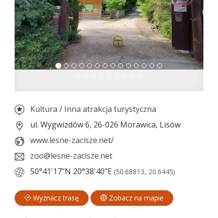
Kultura
/
Inna atrakcja turystyczna
ul. Wygwizdów 6, 26-026 Morawica, Lisów
www.lesne-zacisze.net/
zoo@lesne-zacisze.net
50°41'17"N
20°38'40"E
(50.68813, 20.6445)
Wyznacz trasę
Zobacz na mapie