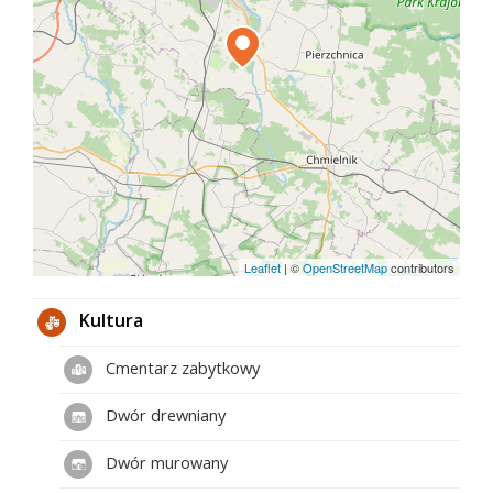
zarezerwować sobie większą ilość czasu. Po
zwiedzaniu możesz tu odpocząć w zorganizowanej
w cieniu drzew strefie grillowej. Jeśli towarzyszą Ci
dzieciaki, z pewnością nie
oderwiesz ich łatwo od placu zabaw na świeżym
powietrzu.
Leaflet
|
©
OpenStreetMap
contributors
Kultura
Cmentarz zabytkowy
Dwór drewniany
Dwór murowany