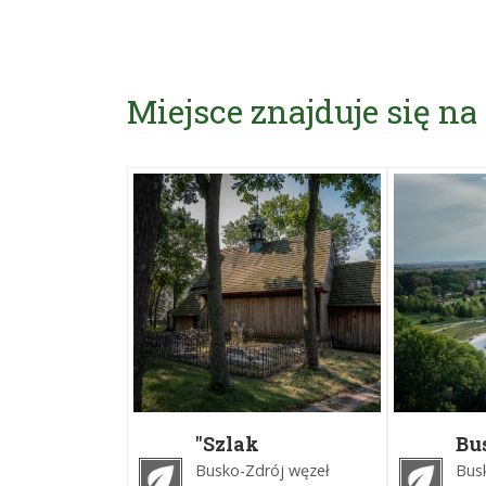
Miejsce znajduje się na
"Szlak
Bu
drewnianego
Sko
Busko-Zdrój węzeł
Bus
budownictwa
Ra