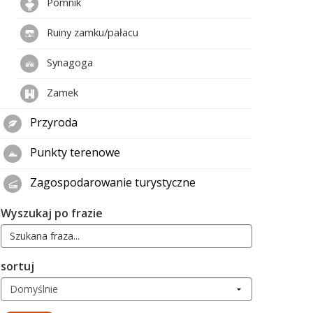
Pomnik
Ruiny zamku/pałacu
Synagoga
Zamek
Przyroda
Punkty terenowe
Zagospodarowanie turystyczne
Wyszukaj po frazie
sortuj