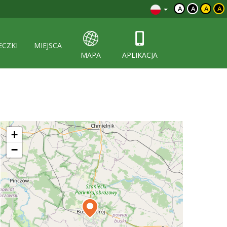
A
A
A
A
ECZKI
MIEJSCA
MAPA
APLIKACJA
+
−