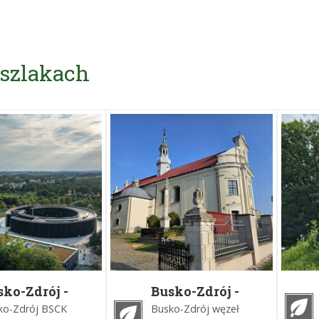
 szlakach
sko-Zdrój -
Busko-Zdrój -
rocice -
Szaniec -
ko-Zdrój BSCK
Busko-Zdrój węzeł
dzanów -
Zbrodzice -