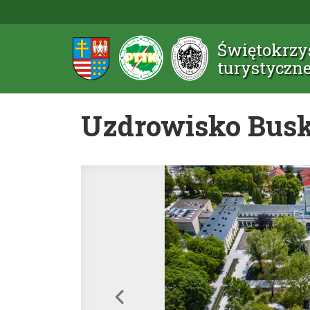
Świętokrzys
turystyczn
Uzdrowisko Busko