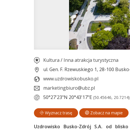
Kultura
/
Inna atrakcja turystyczna
ul. Gen. F. Rzewuskiego 1, 28-100 Busko
www.uzdrowiskobusko.pl
marketingbiuro@ubz.pl
50°27'23"N
20°43'17"E
(50.45646, 20.7214)
Wyznacz trasę
Zobacz na mapie
Uzdrowisko Busko-Zdrój S.A. od blisko