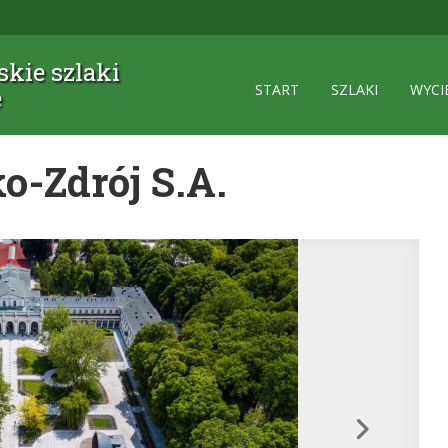
kie szlaki
START
SZLAKI
WYCI
e
-Zdrój S.A.