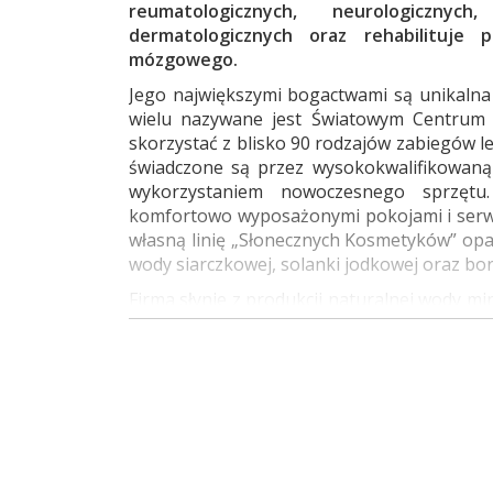
reumatologicznych, neurologicznych
dermatologicznych oraz rehabilituje 
mózgowego.
Jego największymi bogactwami są unikalna
wielu nazywane jest Światowym Centrum 
skorzystać z blisko 90 rodzajów zabiegów l
świadczone są przez wysokokwalifikowaną
wykorzystaniem nowoczesnego sprzętu
komfortowo wyposażonymi pokojami i serw
własną linię „Słonecznych Kosmetyków” opa
wody siarczkowej, solanki jodkowej oraz bor
Firma słynie z produkcji naturalnej wody mi
ale również za granicą. Buskowianka 
odpornościowy, przeciwdziała zmęczeniu i d
osteoporozy oraz schorzeń układu poka
wchodzące w skład Spółki uczestniczą w au
Ogólnopolską Kartę Seniora oraz regionaln
funkcjonują obiekty: Sanatorium MARCON
Szpital Kompleksowej Rehabilitacji KRYSTYN