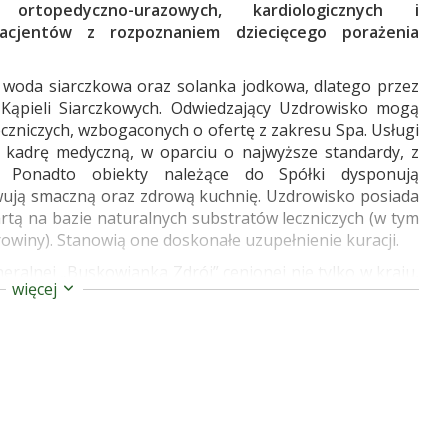
, ortopedyczno-urazowych, kardiologicznych i
pacjentów z rozpoznaniem dziecięcego porażenia
 woda siarczkowa oraz solanka jodkowa, dlatego przez
Kąpieli Siarczkowych. Odwiedzający Uzdrowisko mogą
eczniczych, wzbogaconych o ofertę z zakresu Spa. Usługi
 kadrę medyczną, w oparciu o najwyższe standardy, z
. Ponadto obiekty należące do Spółki dysponują
ują smaczną oraz zdrową kuchnię. Uzdrowisko posiada
rtą na bazie naturalnych substratów leczniczych (w tym
owiny). Stanowią one doskonałe uzupełnienie kuracji.
neralnej „Buskowianka Zdrój” cenionej nie tylko w kraju,
więcej
uzupełnia minerały w organizmie, wzmacnia układ
oskonale gasi pragnienie. Jest zalecana w profilaktyce
rmowego i mięśniowo-nerwowego. Wszystkie obiekty
torskim programie lojalnościowym oraz honorują m.in.
e Karty Seniora. W ramach Uzdrowisko Busko-Zdrój S.A.
I, MIKOŁAJ, WILLA ZIELONA, OBLĘGOREK, Uzdrowiskowy
A.