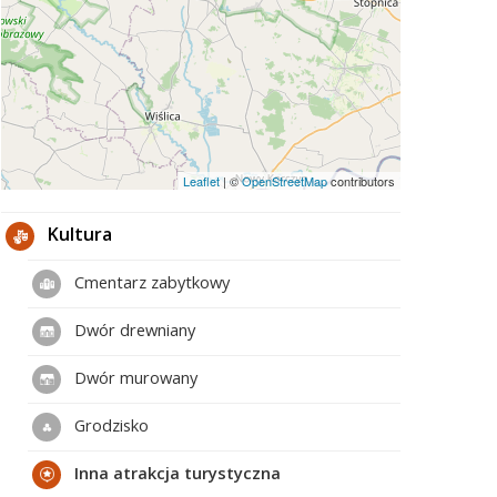
Leaflet
|
©
OpenStreetMap
contributors
Kultura
Cmentarz zabytkowy
Dwór drewniany
Dwór murowany
Grodzisko
Inna atrakcja turystyczna