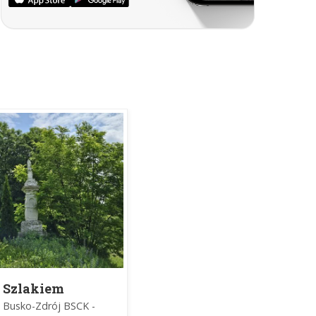
Szlakiem
czerwonym z
Busko-Zdrój BSCK -
Buska przez rez.