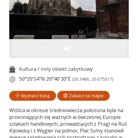
Kultura
/
Inny obiekt zabytkowy
50°20'54"N
20°40'30"E
(50.3486, 20.675017)
Wyznacz trasę
Zobacz na mapie
Wiślica w okresie średniowiecza położona była na
przecinających się ważnych w ówczesnej Europie
szlakach handlowych, prowadzących z Pragi na Ruś
Kijowską i z Węgier na północ. Plac Solny stanowił
miejsce składowania soli pochodzącej z kopalni w