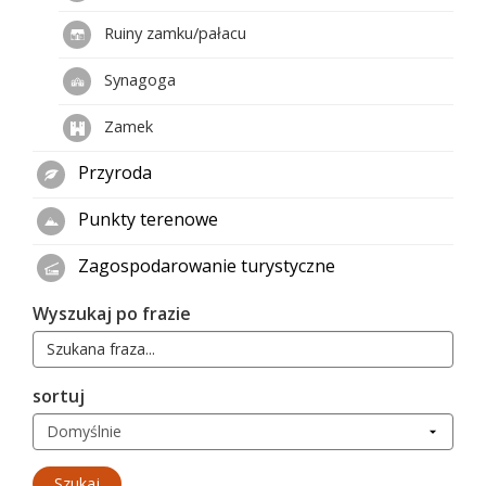
Ruiny zamku/pałacu
Synagoga
Zamek
Przyroda
Punkty terenowe
Zagospodarowanie turystyczne
Wyszukaj po frazie
sortuj