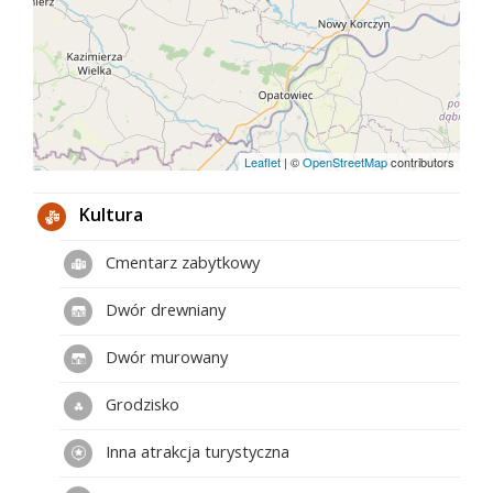
Leaflet
|
©
OpenStreetMap
contributors
Kultura
Cmentarz zabytkowy
Dwór drewniany
Dwór murowany
Grodzisko
Inna atrakcja turystyczna