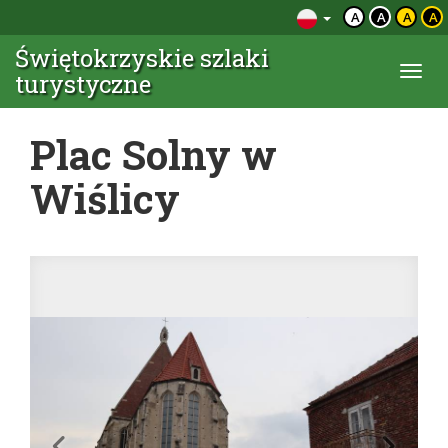
A
A
A
A
Świętokrzyskie szlaki
Togg
turystyczne
navi
Plac Solny w
Wiślicy