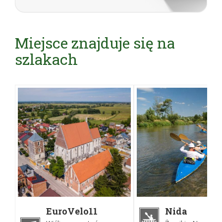
Miejsce znajduje się na
szlakach
EuroVelo11
Nida
Wiślica -