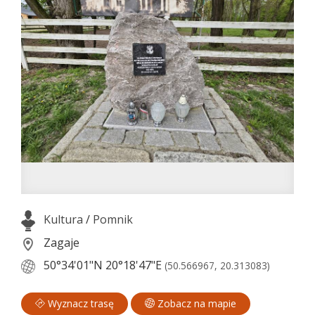
Kultura
/
Pomnik
Zagaje
50°34'01"N
20°18'47"E
(50.566967, 20.313083)
Wyznacz trasę
Zobacz na mapie