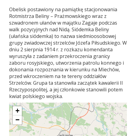
Obelisk postawiony na pamiątkę stacjonowania
Rotmistrza Beliny – Prażmowskiego wraz z
szwadronem ułanów w majątku Zagaje podczas
walk pozycyjnych nad Nidą. Siódemka Beliny
(ułańska siódemka) to nazwa siedmioosobowej
grupy zwiadowczej strzelców Józefa Piłsudskiego. W
dniu 2 sierpnia 1914 r. z rozkazu komendanta
wyruszyła z zadaniem przekroczenia granicy
zaboru rosyjskiego, utworzenia patrolu konnego i
dokonania rozpoznania w kierunku na Miechów,
przed wkroczeniem na te tereny oddziałów
Strzelców. Grupa ta stanowiła zaczątek kawalerii II
Rzeczypospolitej, a jej członkowie stanowili potem
kwiat polskiego wojska.
+
−