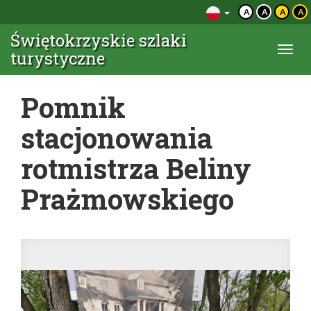
A
A
A
A
Świętokrzyskie szlaki
Togg
turystyczne
navi
Pomnik
stacjonowania
rotmistrza Beliny
Prażmowskiego