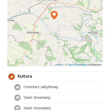
Leaflet
|
©
OpenStreetMap
contributors
Kultura
Cmentarz zabytkowy
Dwór drewniany
Dwór murowany