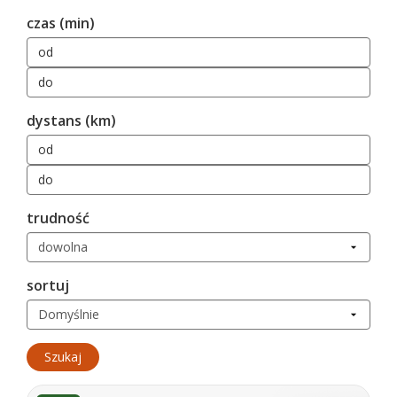
czas (min)
Utrudnienia na trasie:
- odkryty teren, możliwe duże nasłonecznie, warto
zabrać zapas wody
dystans (km)
trudność
sortuj