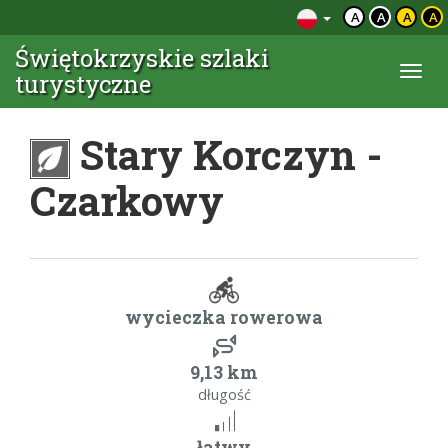
A
A
A
A
Świętokrzyskie szlaki
Togg
turystyczne
navi
Stary Korczyn -
Czarkowy
wycieczka rowerowa
9,13 km
długość
łatwy