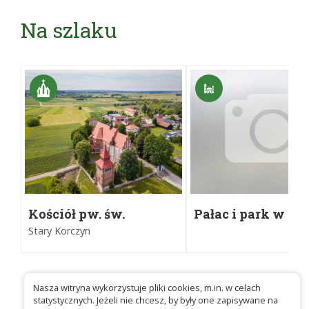
Na szlaku
Kościół pw. św.
Pałac i park w
Mikołaja w Starym
Czarkowach
Stary Korczyn
Korczynie
Nasza witryna wykorzystuje pliki cookies, m.in. w celach
statystycznych. Jeżeli nie chcesz, by były one zapisywane na