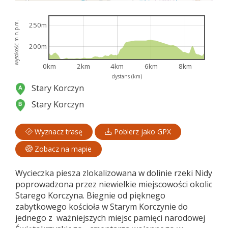
wysokość m n.p.m.
250m
200m
0km
2km
4km
6km
8km
dystans (km)
Stary Korczyn
Stary Korczyn
Wyznacz trasę
Pobierz jako GPX
Zobacz na mapie
Wycieczka piesza zlokalizowana w dolinie rzeki Nidy
poprowadzona przez niewielkie miejscowości okolic
Starego Korczyna. Biegnie od pięknego
zabytkowego kościoła w Starym Korczynie do
jednego z ważniejszych miejsc pamięci narodowej