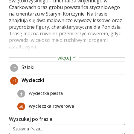
Świętokrzyskiego - cmentarza wojennego w
Czarkowach oraz grobu powstańca styczniowego
na cmentarzu w Starym Korczynie. Na trasie
znajdują się dwa malownicze wąwozy lessowe oraz
przydrożne figury, charakterystyczne dla Ponidzia.
Trasę można również przemierzyć rowerem, gdyż
prowadzi w całości mało ruchliwymi drogami
asfaltowymi.
więcej
Dojazd i początek trasy:
Szlaki
Początek i koniec wycieczki zlokalizowany jest na
Wycieczki
parkingu przy kościele w Starym Korczynie.
Wycieczka piesza
Kilometraż:
Wycieczka rowerowa
Stary Korczyn (0,0 km) – Czarkowy Nida (3,5 km) –
Czarkowy cmentarz wojenny (6,0 km) – Stary
Wyszukaj po frazie
Korczyn (9,0 km)