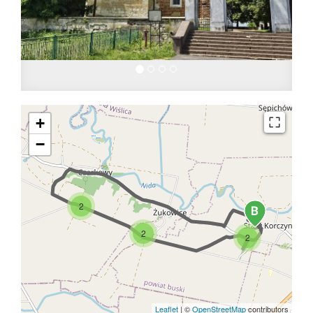
+
−
2
2
2
Leaflet
|
©
OpenStreetMap
contributors