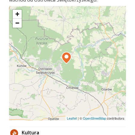
+
−
Leaflet
|
©
OpenStreetMap
contributors
Kultura