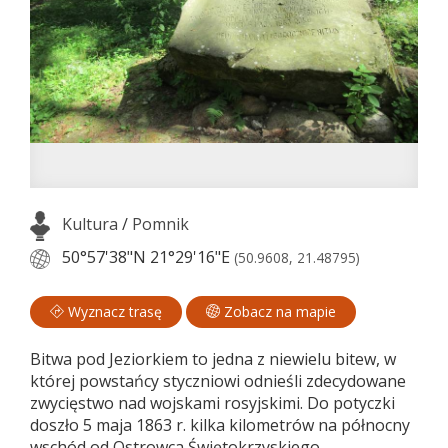
Kultura
/
Pomnik
50°57'38"N
21°29'16"E
(50.9608, 21.48795)
Wyznacz trasę
Zobacz na mapie
Bitwa pod Jeziorkiem to jedna z niewielu bitew, w
której powstańcy styczniowi odnieśli zdecydowane
zwycięstwo nad wojskami rosyjskimi. Do potyczki
doszło 5 maja 1863 r. kilka kilometrów na północny
wschód od Ostrowca Świętokrzyskiego.