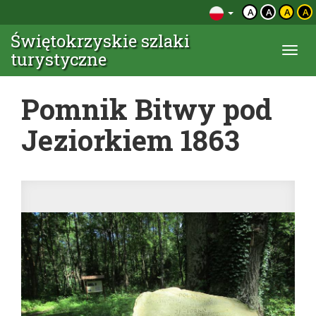
A
A
A
A
Świętokrzyskie szlaki
Togg
turystyczne
navi
Pomnik Bitwy pod
Jeziorkiem 1863