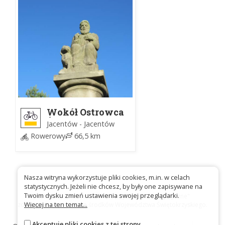
Wokół Ostrowca
Świętokrzyskiego
Jacentów - Jacentów
im. Stefana
Rowerowy
66,5 km
Kurpiowskiego
Nasza witryna wykorzystuje pliki cookies, m.in. w celach
statystycznych. Jeżeli nie chcesz, by były one zapisywane na
Twoim dysku zmień ustawienia swojej przeglądarki.
Platforma szlakowa "Świętokrzyskie szlaki turystyczne"
Więcej na ten temat...
została sfinansowana ze środków Województwa Świętokrzyskiego.
Akceptuję pliki cookies z tej strony