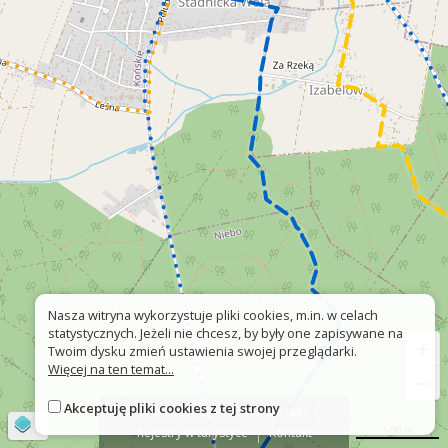
Nasza witryna wykorzystuje pliki cookies, m.in. w celach
statystycznych. Jeżeli nie chcesz, by były one zapisywane na
+
Twoim dysku zmień ustawienia swojej przeglądarki.
Więcej na ten temat...
−
Akceptuję pliki cookies z tej strony
O platformie
Znak nie tak?
©
OpenStreetMap
contributors
500 m
Rejestry w turystyce
Kontakt