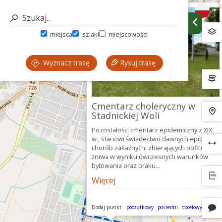
miejsca
szlaki
miejscowości
Wyznacz trasę
Rysuj trasę
Cmentarz choleryczny w
Stadnickiej Woli
Pozostałości cmentarz epidemiczny z XIX
w., stanowi świadectwo dawnych epidemii i
chorób zakaźnych, zbierających obfite
żniwa w wyniku ówczesnych warunków
bytowania oraz braku...
Więcej
Dodaj punkt:
początkowy
pośredni
docelowy