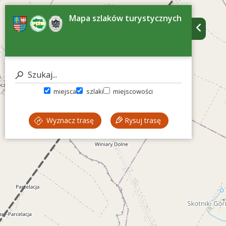
Mapa szlaków turystycznych
miejsca
szlaki
miejscowości
Wyznacz trasę
Rysuj trasę