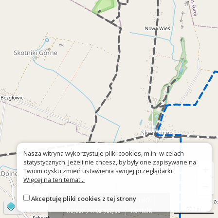
Nasza witryna wykorzystuje pliki cookies, m.in. w celach
statystycznych. Jeżeli nie chcesz, by były one zapisywane na
+
Twoim dysku zmień ustawienia swojej przeglądarki.
Więcej na ten temat...
−
Akceptuję pliki cookies z tej strony
O platformie
Znak nie tak?
©
OpenStreetMap
contributors
500 m
Rejestry w turystyce
Kontakt