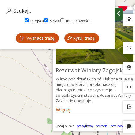
miejsca
szlaki
miejscowości
Wyznacz trasę
Rysuj trasę
Rezerwat Winiary Zagojskie
Wśród ponidziańskich pól i łąk znajduje się
miejsce, w którym przekonasz się,
dlaczego Ponidzie nazywane jest
świętokrzyskim stepem. Rezerwat Winiary
Zagojskie obejmuje...
Więcej
Dodaj punkt:
początkowy
pośredni
docelowy