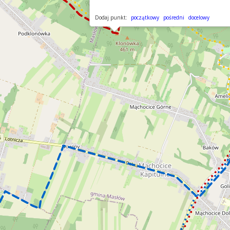
Dodaj punkt:
początkowy
pośredni
docelowy