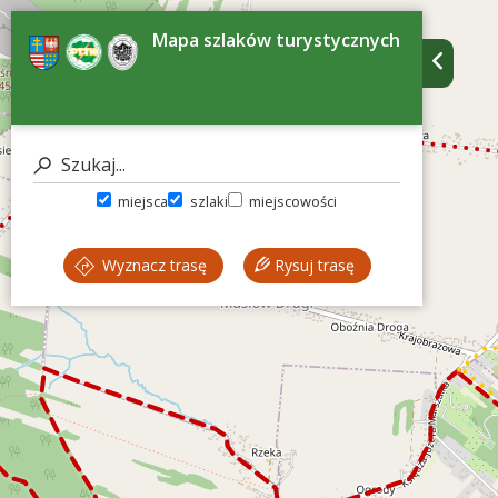
Mapa szlaków turystycznych
miejsca
szlaki
miejscowości
Wyznacz trasę
Rysuj trasę