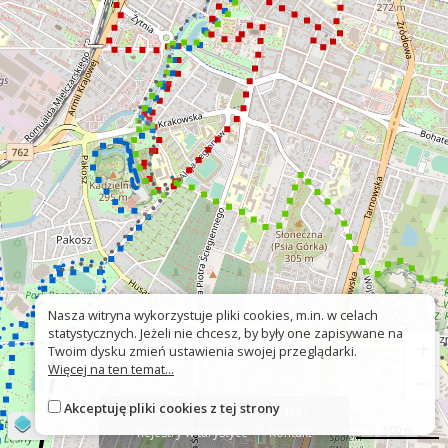
Nasza witryna wykorzystuje pliki cookies, m.in. w celach
statystycznych. Jeżeli nie chcesz, by były one zapisywane na
+
Twoim dysku zmień ustawienia swojej przeglądarki.
Więcej na ten temat...
−
Akceptuję pliki cookies z tej strony
O platformie
Znak nie tak?
©
OpenStreetMap
contributors
500 m
Rejestry w turystyce
Kontakt