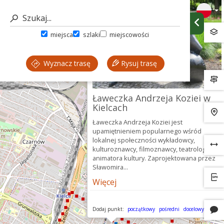
miejsca
szlaki
miejscowości
Wyznacz trasę
Rysuj trasę
Ławeczka Andrzeja Koziei w
Kielcach
Ławeczka Andrzeja Koziei jest
upamiętnieniem popularnego wśród
lokalnej społeczności wykładowcy,
kulturoznawcy, filmoznawcy, teatrologa,
animatora kultury. Zaprojektowana przez
Sławomira...
Więcej
Dodaj punkt:
początkowy
pośredni
docelowy