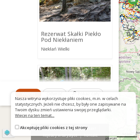
Rezerwat Skałki Piekło
Pod Niekłaniem
Niekłań Wielki
Więcej
Odwróć
Pokaż cały
Nasza witryna wykorzystuje pliki cookies, m.in. w celach
statystycznych. Jeżeli nie chcesz, by były one zapisywane na
+
Twoim dysku zmień ustawienia swojej przeglądarki.
Więcej na ten temat...
−
Akceptuję pliki cookies z tej strony
O platformie
Znak nie tak?
©
OpenStreetMap
contributors
Punkt wypoczynkowy
50 km
Rejestry w turystyce
Kontakt