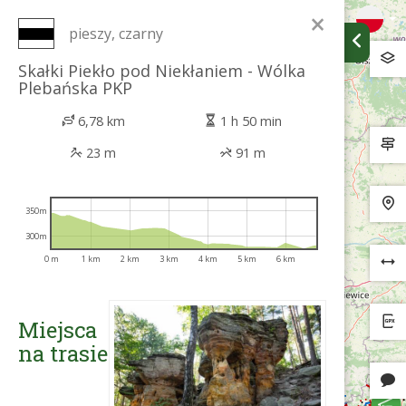
×
pieszy, czarny
Skałki Piekło pod Niekłaniem - Wólka
Plebańska PKP
6,78 km
1 h 50 min
23 m
91 m
350m
300m
0 m
1 km
2 km
3 km
4 km
5 km
6 km
Miejsca
na trasie