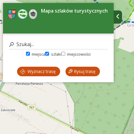
Mapa szlaków turystycznych
miejsca
szlaki
miejscowości
Wyznacz trasę
Rysuj trasę