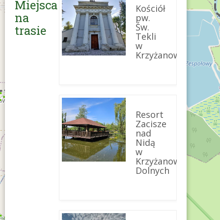
Miejsca
Kościół
na
pw.
Św.
trasie
Tekli
w
Krzyżanowicach
Resort
Zacisze
nad
Nidą
w
Krzyżanowicach
Dolnych