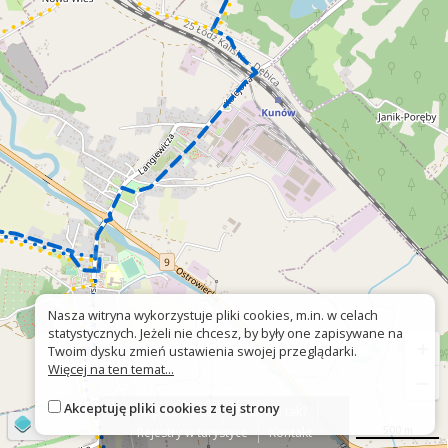
Nasza witryna wykorzystuje pliki cookies, m.in. w celach
statystycznych. Jeżeli nie chcesz, by były one zapisywane na
+
Twoim dysku zmień ustawienia swojej przeglądarki.
Więcej na ten temat...
−
Akceptuję pliki cookies z tej strony
O platformie
Znak nie tak?
©
OpenStreetMap
contributors
500 m
Rejestry w turystyce
Kontakt