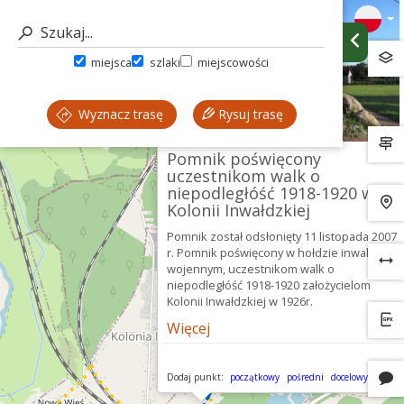
miejsca
szlaki
miejscowości
Wyznacz trasę
Rysuj trasę
Pomnik poświęcony
uczestnikom walk o
niepodległóść 1918-1920 w
Kolonii Inwałdzkiej
Pomnik został odsłonięty 11 listopada 2007
r. Pomnik poświęcony w hołdzie inwalidom
wojennym, uczestnikom walk o
niepodległóść 1918-1920 założycielom
Kolonii Inwałdzkiej w 1926r.
Więcej
Dodaj punkt:
początkowy
pośredni
docelowy