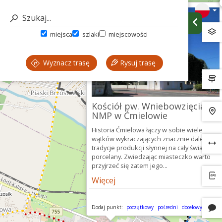
miejsca
szlaki
miejscowości
Wyznacz trasę
Rysuj trasę
Kościół pw. Wniebowzięcia
NMP w Ćmielowie
Historia Ćmielowa łączy w sobie wiele
wątków wykraczających znacznie dalej niż
tradycje produkcji słynnej na cały świat
porcelany. Zwiedzając miasteczko warto
przyjrzeć się zatem jego...
Więcej
Dodaj punkt:
początkowy
pośredni
docelowy