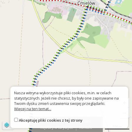
Nasza witryna wykorzystuje pliki cookies, m.in. w celach
statystycznych. Jeżeli nie chcesz, by były one zapisywane na
+
Twoim dysku zmień ustawienia swojej przeglądarki.
Więcej na ten temat...
−
Akceptuję pliki cookies z tej strony
O platformie
Znak nie tak?
©
OpenStreetMap
contributors
500 m
Rejestry w turystyce
Kontakt