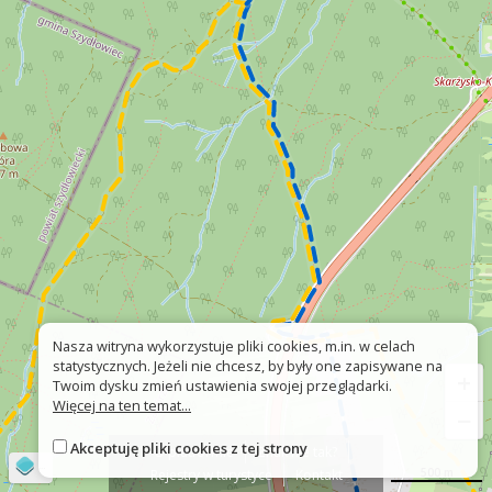
Nasza witryna wykorzystuje pliki cookies, m.in. w celach
statystycznych. Jeżeli nie chcesz, by były one zapisywane na
+
Twoim dysku zmień ustawienia swojej przeglądarki.
Więcej na ten temat...
−
Akceptuję pliki cookies z tej strony
O platformie
Znak nie tak?
©
OpenStreetMap
contributors
500 m
Rejestry w turystyce
Kontakt