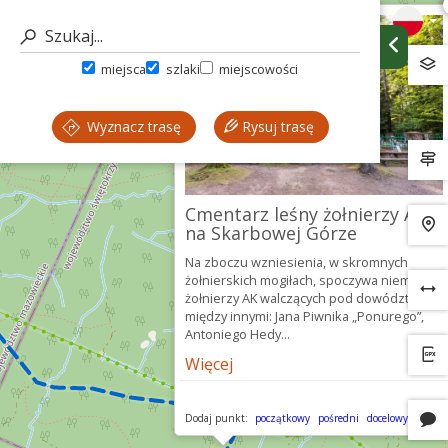
miejsca
szlaki
miejscowości
Wyznacz trasę
Rysuj trasę
Cmentarz leśny żołnierzy AK
na Skarbowej Górze
Na zboczu wzniesienia, w skromnych
żołnierskich mogiłach, spoczywa niemal 35
żołnierzy AK walczących pod dowództwem
między innymi: Jana Piwnika „Ponurego”,
Antoniego Hedy...
Więcej
Dodaj punkt:
początkowy
pośredni
docelowy