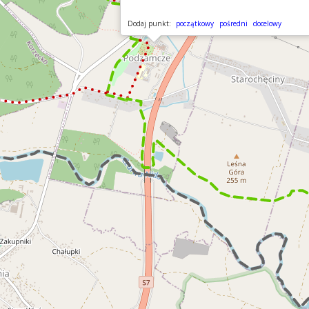
Dodaj punkt:
początkowy
pośredni
docelowy