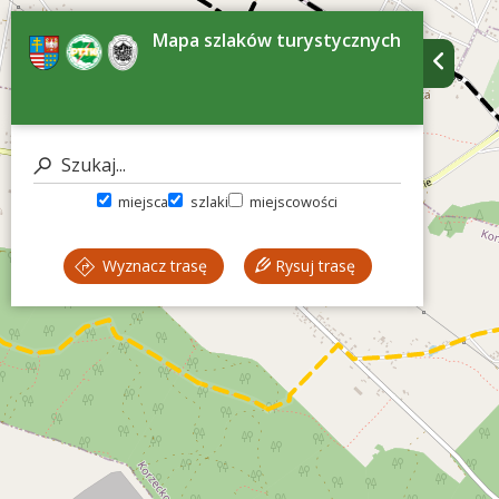
Mapa szlaków turystycznych
miejsca
szlaki
miejscowości
Wyznacz trasę
Rysuj trasę