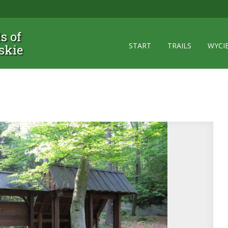
ls of
START
TRAILS
WYCI
skie