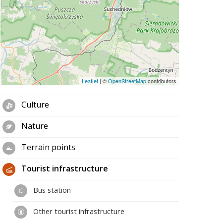
Leaflet
|
©
OpenStreetMap
contributors
Culture
Nature
Terrain points
Tourist infrastructure
Bus station
Other tourist infrastructure