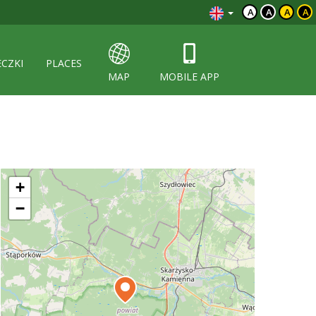
A
A
A
A
ECZKI
PLACES
MAP
MOBILE APP
+
−