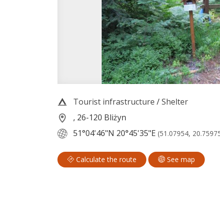
Tourist infrastructure
/
Shelter
, 26-120 Bliżyn
51°04'46"N
20°45'35"E
(51.07954, 20.7597
Calculate the route
See map