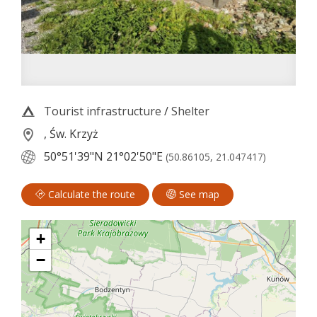
Tourist infrastructure
/
Shelter
, Św. Krzyż
50°51'39"N
21°02'50"E
(50.86105, 21.047417)
Calculate the route
See map
+
−