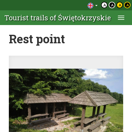
A
A
A
A
Tourist trails of Świętokrzyskie
Togg
navi
Rest point