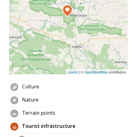
Leaflet
|
©
OpenStreetMap
contributors
Culture
Nature
Terrain points
Tourist infrastructure